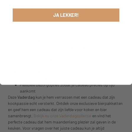
My Dear Beer biedt de ideale oplossing voor wie op zoek is naar
een bijzonder Vaderdagcadeau dat koken en biergenieten
JA LEKKER!
combineert. Onze expertise helpt je het perfecte cadeau te vinden
door:
Zorgvuldig geselecteerde bierpakketten die uitstekend
werken als kookingrediënt
Persoonlijk advies over welke bieren het beste passen bij
zijn kookstijl en smaakvoorkeuren
Exclusieve ambachtelijke bieren van microbrouwerijen die
je nergens anders vindt
Praktische kooktips en recepten bij elk bierpakket voor
directe inspiratie
Flexibele bezorgopties zodat je cadeau precies op tijd
aankomt
Deze
Vaderdag
kun je hem verrassen met een cadeau dat zijn
kookpassie echt versterkt. Ontdek onze exclusieve bierpakketten
en geef hem een cadeau dat zijn liefde voor koken en bier
samenbrengt.
Bekijk nu onze Vaderdagcollectie
en vind het
perfecte cadeau dat hem maandenlang plezier zal geven in de
keuken. Voor vragen over het juiste cadeau kun je altijd