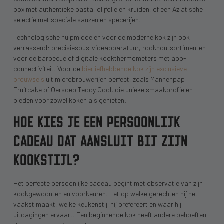
box met authentieke pasta, olijfolie en kruiden, of een Aziatische
selectie met speciale sauzen en specerijen.
Technologische hulpmiddelen voor de moderne kok zijn ook
verrassend: precisiesous-videapparatuur, rookhoutsortimenten
voor de barbecue of digitale kookthermometers met app-
connectiviteit. Voor de
bierliefhebbende kok zijn exclusieve
brouwsels
uit microbrouwerijen perfect, zoals Mannenpap
Fruitcake of Oersoep Teddy Cool, die unieke smaakprofielen
bieden voor zowel koken als genieten.
HOE KIES JE EEN PERSOONLIJK
CADEAU DAT AANSLUIT BIJ ZIJN
KOOKSTIJL?
Het perfecte persoonlijke cadeau begint met observatie van zijn
kookgewoonten en voorkeuren. Let op welke gerechten hij het
vaakst maakt, welke keukenstijl hij prefereert en waar hij
uitdagingen ervaart. Een beginnende kok heeft andere behoeften