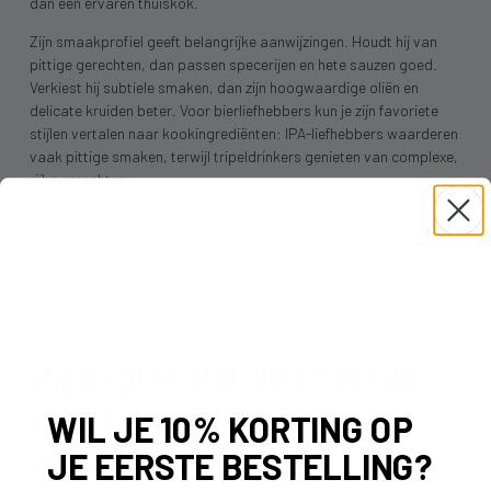
dan een ervaren thuiskok.
Zijn smaakprofiel geeft belangrijke aanwijzingen. Houdt hij van
pittige gerechten, dan passen specerijen en hete sauzen goed.
Verkiest hij subtiele smaken, dan zijn hoogwaardige oliën en
delicate kruiden beter. Voor bierliefhebbers kun je zijn favoriete
stijlen vertalen naar kookingrediënten: IPA-liefhebbers waarderen
vaak pittige smaken, terwijl tripeldrinkers genieten van complexe,
rijke gerechten.
Praktische overwegingen zijn even belangrijk. Heeft hij beperkte
keukenruimte, kies dan voor compacte maar veelzijdige tools.
Kookt hij vaak voor grote groepen, dan zijn grotere pannen of
serviessets nuttig. Let ook op zijn ervaringsniveau: geavanceerde
technieken motiveren ervaren koks, terwijl beginners baat hebben
bij eenvoudige maar effectieve hulpmiddelen.
HOE MY DEAR BEER HELPT MET HET
VINDEN VAN HET PERFECTE
WIL JE 10% KORTING OP
VADERDAGCADEAU
JE EERSTE BESTELLING?