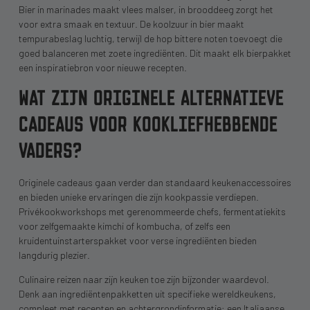
Bier in marinades maakt vlees malser, in brooddeeg zorgt het
voor extra smaak en textuur. De koolzuur in bier maakt
tempurabeslag luchtig, terwijl de hop bittere noten toevoegt die
goed balanceren met zoete ingrediënten. Dit maakt elk bierpakket
een inspiratiebron voor nieuwe recepten.
WAT ZIJN ORIGINELE ALTERNATIEVE
CADEAUS VOOR KOOKLIEFHEBBENDE
VADERS?
Originele cadeaus gaan verder dan standaard keukenaccessoires
en bieden unieke ervaringen die zijn kookpassie verdiepen.
Privékookworkshops met gerenommeerde chefs, fermentatiekits
voor zelfgemaakte kimchi of kombucha, of zelfs een
kruidentuinstarterspakket voor verse ingrediënten bieden
langdurig plezier.
Culinaire reizen naar zijn keuken toe zijn bijzonder waardevol.
Denk aan ingrediëntenpakketten uit specifieke wereldkeukens,
compleet met recepten en achtergrondinformatie: een Italiaanse