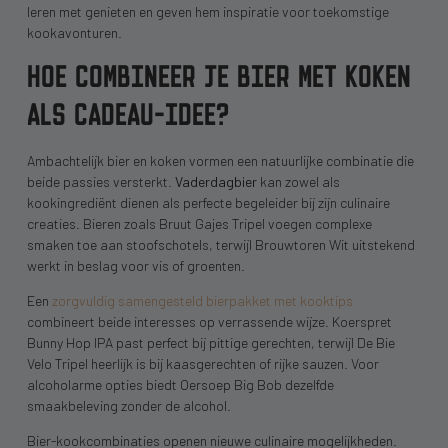
leren met genieten en geven hem inspiratie voor toekomstige
kookavonturen.
HOE COMBINEER JE BIER MET KOKEN
ALS CADEAU-IDEE?
Ambachtelijk bier en koken vormen een natuurlijke combinatie die
beide passies versterkt.
Vaderdagbier
kan zowel als
kookingrediënt dienen als perfecte begeleider bij zijn culinaire
creaties. Bieren zoals Bruut Gajes Tripel voegen complexe
smaken toe aan stoofschotels, terwijl Brouwtoren Wit uitstekend
werkt in beslag voor vis of groenten.
Een
zorgvuldig samengesteld bierpakket met kooktips
combineert beide interesses op verrassende wijze. Koerspret
Bunny Hop IPA past perfect bij pittige gerechten, terwijl De Bie
Velo Tripel heerlijk is bij kaasgerechten of rijke sauzen. Voor
alcoholarme opties biedt Oersoep Big Bob dezelfde
smaakbeleving zonder de alcohol.
Bier-kookcombinaties openen nieuwe culinaire mogelijkheden.