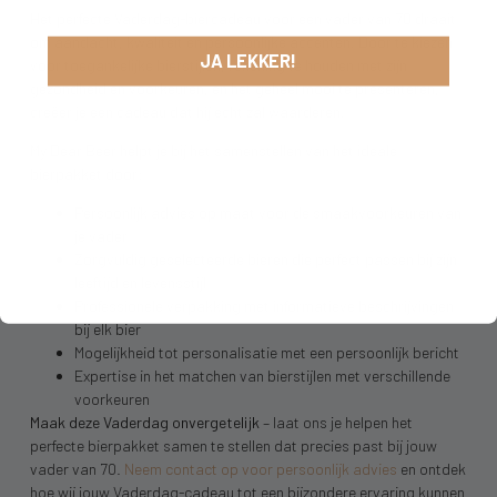
Het perfecte Vaderdag-biercadeau voor een vader van 70 draait
om aandacht, kwaliteit en persoonlijke accenten. Door te kiezen
JA LEKKER!
voor toegankelijke bierstijlen, rekening te houden met zijn
gezondheid en voorkeuren, en het geheel mooi te presenteren,
creëer je een cadeau dat hij echt zal waarderen.
My Dear Beer helpt je bij het samenstellen van het ideale
bierpakket door:
Persoonlijk advies op maat voor de smaakvoorkeuren van
je vader
Zorgvuldig geselecteerde bieren die perfect passen bij zijn
leeftijd en levensstijl
Professionele verpakking met informatieve beschrijvingen
bij elk bier
Mogelijkheid tot personalisatie met een persoonlijk bericht
Expertise in het matchen van bierstijlen met verschillende
voorkeuren
Maak deze Vaderdag onvergetelijk
– laat ons je helpen het
perfecte bierpakket samen te stellen dat precies past bij jouw
vader van 70.
Neem contact op voor persoonlijk advies
en ontdek
hoe wij jouw Vaderdag-cadeau tot een bijzondere ervaring kunnen