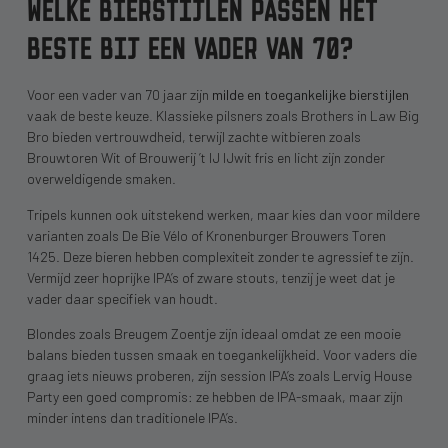
WELKE BIERSTIJLEN PASSEN HET
BESTE BIJ EEN VADER VAN 70?
Voor een vader van 70 jaar zijn
milde en toegankelijke bierstijlen
vaak de beste keuze. Klassieke pilsners zoals Brothers in Law Big
Bro bieden vertrouwdheid, terwijl zachte witbieren zoals
Brouwtoren Wit of Brouwerij ’t IJ IJwit fris en licht zijn zonder
overweldigende smaken.
Tripels kunnen ook uitstekend werken, maar kies dan voor mildere
varianten zoals De Bie Vélo of Kronenburger Brouwers Toren
1425. Deze bieren hebben complexiteit zonder te agressief te zijn.
Vermijd zeer hoprijke IPA’s of zware stouts, tenzij je weet dat je
vader daar specifiek van houdt.
Blondes zoals Breugem Zoentje zijn ideaal omdat ze een mooie
balans bieden tussen smaak en toegankelijkheid. Voor vaders die
graag iets nieuws proberen, zijn session IPA’s zoals Lervig House
Party een goed compromis: ze hebben de IPA-smaak, maar zijn
minder intens dan traditionele IPA’s.