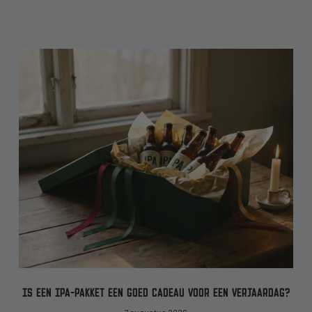
IS EEN IPA-PAKKET EEN GOED CADEAU VOOR EEN VERJAARDAG?