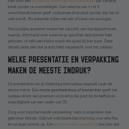
Kies voor een
zorgvuldig samengesteld bierpakket
dat variatie
biedt zonder te overweldigen. Een selectie van 4 tot 6
verschillende bieren geeft voldoende diversiteit zonder dat het te
veel wordt. Mix bekende stijlen met één of twee verrassingen.
Persoonlijke accenten maken het verschil: een handgeschreven
kaartje, informatie over waarom je specifiek deze bieren hebt
gekozen, of zelfs een kleine snack die goed bij bier past. Deze
details laten zien dat je echt hebt nagedacht over het cadeau.
WELKE PRESENTATIE EN VERPAKKING
MAKEN DE MEESTE INDRUK?
De presentatie van je Vaderdag-biercadeau bepaalt vaak de
eerste indruk. Een
mooie geschenkdoos of houten kist
geeft het
cadeau direct een premium uitstraling die past bij de leeftijd en
waardigheid van een vader van 70.
Zorg voor beschermende verpakking: niets is ergerlijker dan
gebroken flessen. Gebruik individuele bescherming voor elke fles
en vul lege ruimtes op. Een
professionele verpakking
laat zien dat