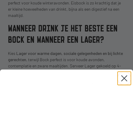
perfect voor koude winteravonden. Eisbock is zo krachtig dat je
er kleine hoeveelheden van drinkt, bijna als een digestief na een
maaltijd.
WANNEER DRINK JE HET BESTE EEN
BOCK EN WANNEER EEN LAGER?
Kies
Lager voor warme dagen, sociale gelegenheden en bij lichte
gerechten
, terwijl Bock perfect is voor koude avonden,
contemplatie en zware maaltijden. Serveer Lager gekoeld op 4-
6°C in een hoog glas, Bock op 8-12°C in een bokaal of tulpglas.
Seizoen speelt een grote rol. Lagers zijn ideaal van april tot
september wanneer je verfrissing zoekt. Bock bieren komen tot
hun recht in de herfst en winter, wanneer je behoefte hebt aan
warmte en troost. Denk aan Bock als de whisky onder de bieren:
iets om van te genieten, niet om snel weg te drinken.
Bij het eten combineer je Lager met vis, salades, lichte kazen en
gegrild vlees. Bock past uitstekend bij stoofschotels, geroosterd
vlees, rijpe kazen en chocoladedesserts. Het hogere