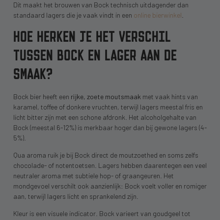
Dit maakt het brouwen van Bock technisch uitdagender dan
standaard lagers die je vaak vindt in een
online bierwinkel
.
HOE HERKEN JE HET VERSCHIL
TUSSEN BOCK EN LAGER AAN DE
SMAAK?
Bock bier heeft een
rijke, zoete moutsmaak
met vaak hints van
karamel, toffee of donkere vruchten, terwijl lagers meestal fris en
licht bitter zijn met een schone afdronk. Het alcoholgehalte van
Bock (meestal 6-12%) is merkbaar hoger dan bij gewone lagers (4-
5%).
Qua aroma ruik je bij Bock direct de moutzoethed en soms zelfs
chocolade- of notentoetsen. Lagers hebben daarentegen een veel
neutraler aroma met subtiele hop- of graangeuren. Het
mondgevoel verschilt ook aanzienlijk: Bock voelt voller en romiger
aan, terwijl lagers licht en sprankelend zijn.
Kleur is een visuele indicator. Bock varieert van goudgeel tot