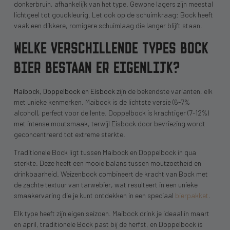
donkerbruin, afhankelijk van het type. Gewone lagers zijn meestal
lichtgeel tot goudkleurig. Let ook op de schuimkraag: Bock heeft
vaak een dikkere, romigere schuimlaag die langer blijft staan.
WELKE VERSCHILLENDE TYPES BOCK
BIER BESTAAN ER EIGENLIJK?
Maibock, Doppelbock en Eisbock
zijn de bekendste varianten, elk
met unieke kenmerken. Maibock is de lichtste versie (6-7%
alcohol), perfect voor de lente. Doppelbock is krachtiger (7-12%)
met intense moutsmaak, terwijl Eisbock door bevriezing wordt
geconcentreerd tot extreme sterkte.
Traditionele Bock ligt tussen Maibock en Doppelbock in qua
sterkte. Deze heeft een mooie balans tussen moutzoetheid en
drinkbaarheid. Weizenbock combineert de kracht van Bock met
de zachte textuur van tarwebier, wat resulteert in een unieke
smaakervaring die je kunt ontdekken in een speciaal
bierpakket
.
Elk type heeft zijn eigen seizoen. Maibock drink je ideaal in maart
en april, traditionele Bock past bij de herfst, en Doppelbock is