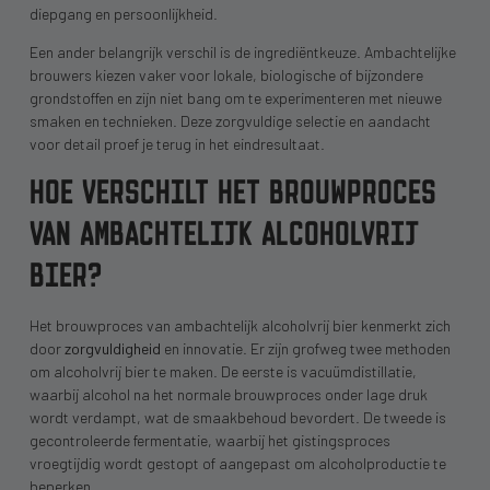
diepgang en persoonlijkheid.
Een ander belangrijk verschil is de ingrediëntkeuze. Ambachtelijke
brouwers kiezen vaker voor lokale, biologische of bijzondere
grondstoffen en zijn niet bang om te experimenteren met nieuwe
smaken en technieken. Deze zorgvuldige selectie en aandacht
voor detail proef je terug in het eindresultaat.
HOE VERSCHILT HET BROUWPROCES
VAN AMBACHTELIJK ALCOHOLVRIJ
BIER?
Het brouwproces van ambachtelijk alcoholvrij bier kenmerkt zich
door
zorgvuldigheid
en innovatie. Er zijn grofweg twee methoden
om alcoholvrij bier te maken. De eerste is vacuümdistillatie,
waarbij alcohol na het normale brouwproces onder lage druk
wordt verdampt, wat de smaakbehoud bevordert. De tweede is
gecontroleerde fermentatie, waarbij het gistingsproces
vroegtijdig wordt gestopt of aangepast om alcoholproductie te
beperken.