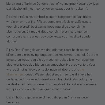
bieren zoals Maximus Donderstraal of Mannenpap Nectar bewijzen
dat ‘alcoholvrij’ niet meer synoniem staat voor ‘smaakarm’.
De diversiteit in het aanbod is enorm toegenomen. Van frisse
witbieren en hoprijke IPA’s tot complexe tripels en zelfs stouts –
voor elke bierstijl bestaan nu hoogwaardige alcoholvrije
alternatieven. Dit maakt dat alcoholvrij bier niet langer een
compromis is, maar een bewuste keuze voor kwaliteit zonder
alcohol.
Bij My Dear Beer geloven we dat iedereen recht heeft op een
bijzondere bierbeleving, ongeacht de keuze voor alcohol. Daarom
selecteren we zorgvuldig de meest smaakvolle en verrassende
alcoholvrije speciaalbieren van ambachtelijke brouwerijen. Voor
wie regelmatig nieuwe ontdekkingen wil doen, is ons
bier
abonnement
ideaal. We zien dat steeds meer bierdrinkers het
onderscheid tussen industrieel en ambachtelijk alcoholvrij bier
ontdekken en bewust kiezen voor kwaliteit, karakter en verhaal in
hun glas – ook als dat glas geen alcohol bevat.
Deze inhoud is gegenereerd met behulp van AI en kan fouten
bevatten.