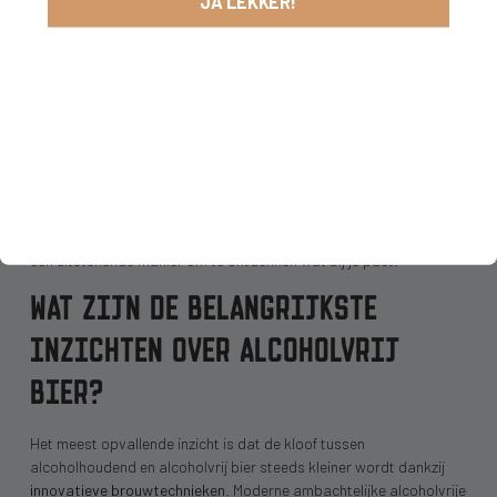
JA LEKKER!
Daarnaast willen veel consumenten lokale, kleine ondernemers
steunen. Door te kiezen voor ambachtelijke bieren van
brouwerijen zoals Bruut of De Hemel, dragen ze bij aan de
diversiteit in het bierlandschap en stimuleren ze innovatie en
creativiteit in de sector.
Ten slotte speelt ook nieuwsgierigheid een rol. De enorme
verscheidenheid aan smaken en stijlen in ambachtelijk alcoholvrij
bier nodigt uit tot ontdekken en experimenteren – iets wat veel
moderne consumenten aanspreekt. Voor wie verschillende stijlen
wil uitproberen, is een
bierpakket
met diverse alcoholvrije opties
een uitstekende manier om te ontdekken wat bij je past.
WAT ZIJN DE BELANGRIJKSTE
INZICHTEN OVER ALCOHOLVRIJ
BIER?
Het meest opvallende inzicht is dat de kloof tussen
alcoholhoudend en alcoholvrij bier steeds kleiner wordt dankzij
innovatieve brouwtechnieken
. Moderne ambachtelijke alcoholvrije