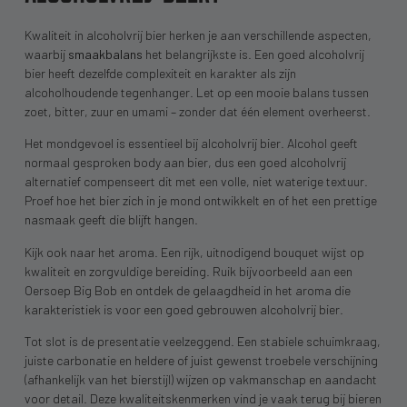
Kwaliteit in alcoholvrij bier herken je aan verschillende aspecten,
waarbij
smaakbalans
het belangrijkste is. Een goed alcoholvrij
bier heeft dezelfde complexiteit en karakter als zijn
alcoholhoudende tegenhanger. Let op een mooie balans tussen
zoet, bitter, zuur en umami – zonder dat één element overheerst.
Het mondgevoel is essentieel bij alcoholvrij bier. Alcohol geeft
normaal gesproken body aan bier, dus een goed alcoholvrij
alternatief compenseert dit met een volle, niet waterige textuur.
Proef hoe het bier zich in je mond ontwikkelt en of het een prettige
nasmaak geeft die blijft hangen.
Kijk ook naar het aroma. Een rijk, uitnodigend bouquet wijst op
kwaliteit en zorgvuldige bereiding. Ruik bijvoorbeeld aan een
Oersoep Big Bob en ontdek de gelaagdheid in het aroma die
karakteristiek is voor een goed gebrouwen alcoholvrij bier.
Tot slot is de presentatie veelzeggend. Een stabiele schuimkraag,
juiste carbonatie en heldere of juist gewenst troebele verschijning
(afhankelijk van het bierstijl) wijzen op vakmanschap en aandacht
voor detail. Deze kwaliteitskenmerken vind je vaak terug bij bieren