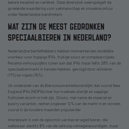
betere kwaliteit en variëteit. Deze diversiteit weerspiegelt de
groeiende waardering voor vakmanschap en smaakavontuur
onder Nederlandse bierdrinkers.
WAT ZIJN DE MEEST GEDRONKEN
SPECIAALBIEREN IN NEDERLAND?
Nederlandse bierliefhebbers hebben momenteel een duidelijke
voorkeur voor hoppige IPA’s, fruitige sours en complexe tripels.
Recente verkoopcijfers tonen aan dat IPA’s maar liefst 28% van de
speciaalbiermarkt in handen hebben, gevolgd door witbieren
(17%) en tripels (15%).
Uit onderzoek van de Bierconsumentenbond blijkt dat vooral New
England IPA’s (NEIPA’s) met hun troebele uiterlijk en sappige
fruittonen enorm in trek zijn. Stouts, met name de imperial en
pastry varianten, nemen ongeveer 12% van de markt in en worden
vooral in de koudere maanden populairder.
Interessant is ook de opkomst van barrel-aged bieren, die
weliswaar slechts 8% van de verkoop vertegenwoordigen, maar