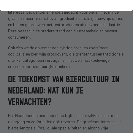
doorbreken in Nederland na hun succes in Amerika.
Interessant is de toenemende aandacht voor bieren met minder
graan en meer alternatieve ingrediënten, zoals gluten-vrije opties
en bieren gebrouwen met restproducten uit de voedselindustrie.
Deze passen in de bredere trend van duurzaamheid en bewust
consumeren.
Ook zien we de opkomst van hybride dranken zoals ‘beer
cocktails’ en bier-wijn crossovers, die grenzen tussen traditionele
drankencategorieën vervagen en nieuwe smaakbelevingen
creëren voor avontuurlijke drinkers.
DE TOEKOMST VAN BIERCULTUUR IN
NEDERLAND: WAT KUN JE
VERWACHTEN?
Het Nederlandse bierlandschap blijft zich ontwikkelen met meer
diepgang en variatie dan ooit tevoren. De groeiende interesse in
bierstijlen zoals IPA’s, lokale specialiteiten en alcoholvrije