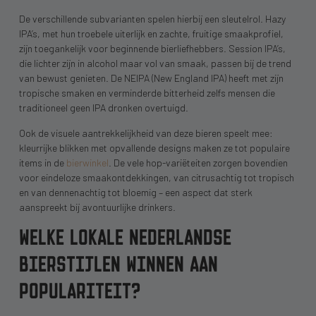
De verschillende subvarianten spelen hierbij een sleutelrol. Hazy
IPA’s, met hun troebele uiterlijk en zachte, fruitige smaakprofiel,
zijn toegankelijk voor beginnende bierliefhebbers. Session IPA’s,
die lichter zijn in alcohol maar vol van smaak, passen bij de trend
van bewust genieten. De NEIPA (New England IPA) heeft met zijn
tropische smaken en verminderde bitterheid zelfs mensen die
traditioneel geen IPA dronken overtuigd.
Ook de visuele aantrekkelijkheid van deze bieren speelt mee:
kleurrijke blikken met opvallende designs maken ze tot populaire
items in de
bierwinkel
. De vele hop-variëteiten zorgen bovendien
voor eindeloze smaakontdekkingen, van citrusachtig tot tropisch
en van dennenachtig tot bloemig – een aspect dat sterk
aanspreekt bij avontuurlijke drinkers.
WELKE LOKALE NEDERLANDSE
BIERSTIJLEN WINNEN AAN
POPULARITEIT?