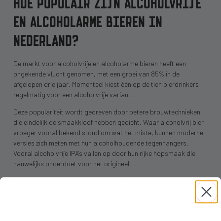
HOE POPULAIR ZIJN ALCOHOLVRIJE
EN ALCOHOLARME BIEREN IN
NEDERLAND?
De markt voor alcoholvrije en alcoholarme bieren heeft een
ongekende vlucht genomen, met een groei van 85% in de
afgelopen drie jaar. Momenteel kiest één op de tien bierdrinkers
regelmatig voor een alcoholvrije variant.
Deze populariteit wordt gedreven door betere brouwtechnieken
die eindelijk de smaakkloof hebben gedicht. Waar alcoholvrij bier
vroeger vooral bekend stond om wat het miste, kunnen moderne
versies zich meten met hun alcoholhoudende tegenhangers.
Vooral alcoholvrije IPA’s vallen op door hun rijke hopsmaak die
nauwelijks onderdoet voor het origineel.
Brewers als Vandestreek en Brouwerij ’t IJ hebben geïnvesteerd in
geavanceerde technieken zoals vacuümdistillatie of gestopte
gisting, waardoor alcoholvrije bieren met complexere
smaakprofielen ontstaan. Deze bieren spreken zowel