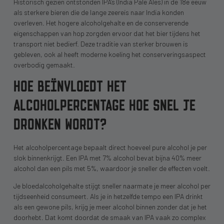
Historisch gezien ontstonden IPA’s (India Pale Ales) in de 18e eeuw
als sterkere bieren die de lange zeereis naar India konden
overleven. Het hogere alcoholgehalte en de conserverende
eigenschappen van hop zorgden ervoor dat het bier tijdens het
transport niet bedierf. Deze traditie van sterker brouwen is
gebleven, ook al heeft moderne koeling het conserveringsaspect
overbodig gemaakt.
HOE BEÏNVLOEDT HET
ALCOHOLPERCENTAGE HOE SNEL JE
DRONKEN WORDT?
Het alcoholpercentage bepaalt direct hoeveel pure alcohol je per
slok binnenkrijgt. Een IPA met 7% alcohol bevat bijna 40% meer
alcohol dan een pils met 5%, waardoor je sneller de effecten voelt.
Je bloedalcoholgehalte stijgt sneller naarmate je meer alcohol per
tijdseenheid consumeert. Als je in hetzelfde tempo een IPA drinkt
als een gewone pils, krijg je meer alcohol binnen zonder dat je het
doorhebt. Dat komt doordat de smaak van IPA vaak zo complex