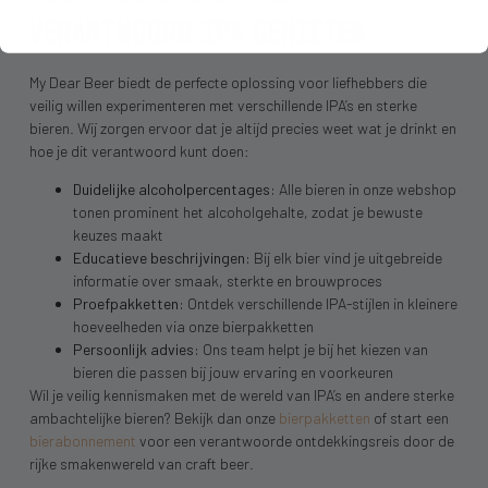
VERANTWOORD IPA GENIETEN
My Dear Beer biedt de perfecte oplossing voor liefhebbers die
veilig willen experimenteren met verschillende IPA’s en sterke
bieren. Wij zorgen ervoor dat je altijd precies weet wat je drinkt en
hoe je dit verantwoord kunt doen:
Duidelijke alcoholpercentages:
Alle bieren in onze webshop
tonen prominent het alcoholgehalte, zodat je bewuste
keuzes maakt
Educatieve beschrijvingen:
Bij elk bier vind je uitgebreide
informatie over smaak, sterkte en brouwproces
Proefpakketten:
Ontdek verschillende IPA-stijlen in kleinere
hoeveelheden via onze bierpakketten
Persoonlijk advies:
Ons team helpt je bij het kiezen van
bieren die passen bij jouw ervaring en voorkeuren
Wil je veilig kennismaken met de wereld van IPA’s en andere sterke
ambachtelijke bieren? Bekijk dan onze
bierpakketten
of start een
bierabonnement
voor een verantwoorde ontdekkingsreis door de
rijke smakenwereld van craft beer.