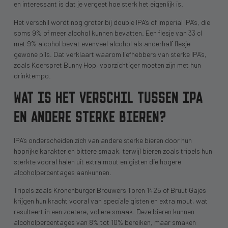
en interessant is dat je vergeet hoe sterk het eigenlijk is.
Het verschil wordt nog groter bij double IPA’s of imperial IPA’s, die
soms 9% of meer alcohol kunnen bevatten. Een flesje van 33 cl
met 9% alcohol bevat evenveel alcohol als anderhalf flesje
gewone pils. Dat verklaart waarom liefhebbers van sterke IPA’s,
zoals Koerspret Bunny Hop, voorzichtiger moeten zijn met hun
drinktempo.
WAT IS HET VERSCHIL TUSSEN IPA
EN ANDERE STERKE BIEREN?
IPA’s onderscheiden zich van andere sterke bieren door hun
hoprijke karakter en bittere smaak, terwijl bieren zoals tripels hun
sterkte vooral halen uit extra mout en gisten die hogere
alcoholpercentages aankunnen.
Tripels zoals Kronenburger Brouwers Toren 1425 of Bruut Gajes
krijgen hun kracht vooral van speciale gisten en extra mout, wat
resulteert in een zoetere, vollere smaak. Deze bieren kunnen
alcoholpercentages van 8% tot 10% bereiken, maar smaken