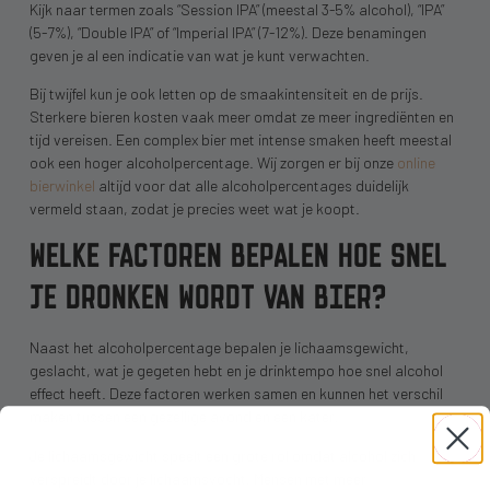
Kijk naar termen zoals “Session IPA” (meestal 3-5% alcohol), “IPA”
(5-7%), “Double IPA” of “Imperial IPA” (7-12%). Deze benamingen
geven je al een indicatie van wat je kunt verwachten.
Bij twijfel kun je ook letten op de smaakintensiteit en de prijs.
Sterkere bieren kosten vaak meer omdat ze meer ingrediënten en
tijd vereisen. Een complex bier met intense smaken heeft meestal
ook een hoger alcoholpercentage. Wij zorgen er bij onze
online
bierwinkel
altijd voor dat alle alcoholpercentages duidelijk
vermeld staan, zodat je precies weet wat je koopt.
WELKE FACTOREN BEPALEN HOE SNEL
JE DRONKEN WORDT VAN BIER?
Naast het alcoholpercentage bepalen je lichaamsgewicht,
geslacht, wat je gegeten hebt en je drinktempo hoe snel alcohol
effect heeft. Deze factoren werken samen en kunnen het verschil
maken tussen een gezellige avond en een kater.
Je lichaamsgewicht speelt een grote rol omdat alcohol zich
verspreidt door je lichaamsvocht. Mensen met meer