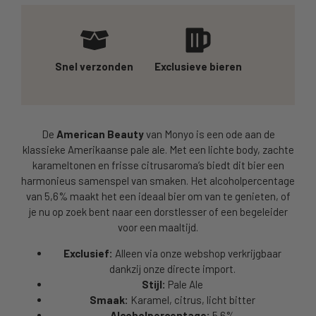
Snel verzonden
Exclusieve bieren
De
American Beauty
van Monyo is een ode aan de
klassieke Amerikaanse pale ale. Met een lichte body, zachte
karameltonen en frisse citrusaroma’s biedt dit bier een
harmonieus samenspel van smaken. Het alcoholpercentage
van 5,6% maakt het een ideaal bier om van te genieten, of
je nu op zoek bent naar een dorstlesser of een begeleider
voor een maaltijd.
Exclusief:
Alleen via onze webshop verkrijgbaar
dankzij onze directe import.
Stijl:
Pale Ale
Smaak:
Karamel, citrus, licht bitter
Alcoholpercentage:
5.6%