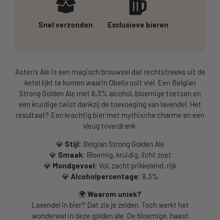
Snel verzonden
Exclusieve bieren
Asterix Ale is een magisch brouwsel dat rechtstreeks uit de
ketel lijkt te komen waarin Obelix ooit viel. Een Belgian
Strong Golden Ale met 8,3% alcohol, bloemige toetsen en
een kruidige twist dankzij de toevoeging van lavendel. Het
resultaat? Een krachtig bier met mythische charme en een
vleug toverdrank.
💎
Stijl:
Belgian Strong Golden Ale
💎
Smaak:
Bloemig, kruidig, licht zoet
💎
Mondgevoel:
Vol, zacht prikkelend, rijk
💎
Alcoholpercentage:
8,3%
🌍
Waarom uniek?
Lavendel in bier? Dat zie je zelden. Toch werkt het
wonderwel in deze golden ale. De bloemige, haast