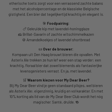
etherische toets zorgt voor een verrassend zachte balans
met het alcoholpercentage en de klassieke Belgische
gistigheid. Een bier dat tegelijkertijd krachtig én elegant is.
🎯
Foodpairing:
🍗 Gekruide kip met lavendel-honingglaze
🧀 Brillat-Savarin of zachte witschimmelkazen
🍪 Amandelkoekjes of lavendel shortbread
📜
Over de brouwer:
Kompaan uit Den Haag brouwt bieren die opvallen. Met
Asterix Ale trekken ze hun lef weer een stap verder: een
krachtig, floraal bier dat zowel biernerds als fantasierijke
levensgenieters verrast. En ja, met lavendel.
🛒
Waarom kiezen voor My Dear Beer?
Bij My Dear Beer vind je geen standaard pilsjes, wel bieren
als Asterix Ale: eigenzinnig, kruidig en vol karakter. En met
10% korting als lid van de My Dear Beer Club wordt het nóg
magischer. Santé, druïde. 🍻