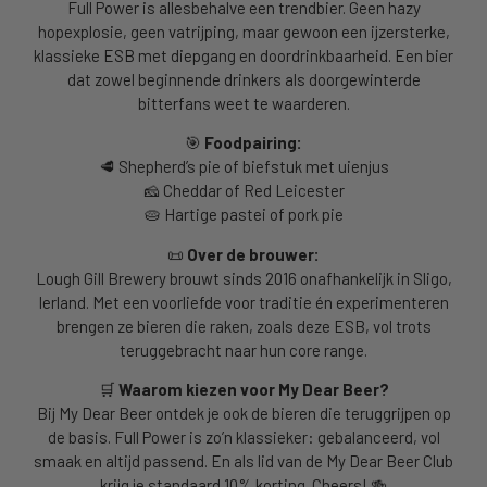
Full Power is allesbehalve een trendbier. Geen hazy
hopexplosie, geen vatrijping, maar gewoon een ijzersterke,
klassieke ESB met diepgang en doordrinkbaarheid. Een bier
dat zowel beginnende drinkers als doorgewinterde
bitterfans weet te waarderen.
🎯
Foodpairing:
🥩 Shepherd’s pie of biefstuk met uienjus
🧀 Cheddar of Red Leicester
🥧 Hartige pastei of pork pie
📜
Over de brouwer:
Lough Gill Brewery brouwt sinds 2016 onafhankelijk in Sligo,
Ierland. Met een voorliefde voor traditie én experimenteren
brengen ze bieren die raken, zoals deze ESB, vol trots
teruggebracht naar hun core range.
🛒
Waarom kiezen voor My Dear Beer?
Bij My Dear Beer ontdek je ook de bieren die teruggrijpen op
de basis. Full Power is zo’n klassieker: gebalanceerd, vol
smaak en altijd passend. En als lid van de My Dear Beer Club
krijg je standaard 10% korting. Cheers! 🍻