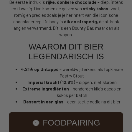
De eerste indruk is
rijke, donkere chocolade
– diep, intens
en fluwelig. Dan komen de golven van
sticky kokos
: zoet,
romig en precies zoals je je herinnert van die iconische
chocoladereep. De body is
dik en stroperig
, de afdronk
lang en verwarmend. Dit is een Bounty Bar, maar dan als
wapen.
WAAROM DIT BIER
LEGENDARISCH IS
4,21★ op Untappd
– wereldwijd erkend als topklasse
Pastry Stout
Imperial kracht (12,6%)
– sippen, niet slurpen
Extreme ingrediënten
– honderden kilo’s cacao en
kokos per batch
Dessert in een glas
– geen toetje nodig na dit bier
🥥 FOODPAIRING