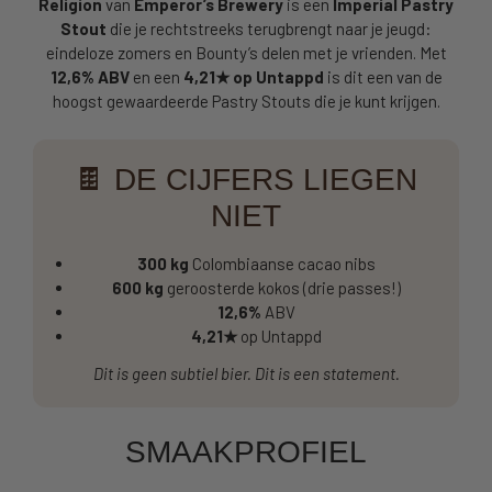
Religion
van
Emperor’s Brewery
is een
Imperial Pastry
Stout
die je rechtstreeks terugbrengt naar je jeugd:
eindeloze zomers en Bounty’s delen met je vrienden. Met
12,6% ABV
en een
4,21★ op Untappd
is dit een van de
hoogst gewaardeerde Pastry Stouts die je kunt krijgen.
🍫 DE CIJFERS LIEGEN
NIET
300 kg
Colombiaanse cacao nibs
600 kg
geroosterde kokos (drie passes!)
12,6%
ABV
4,21★
op Untappd
Dit is geen subtiel bier. Dit is een statement.
SMAAKPROFIEL