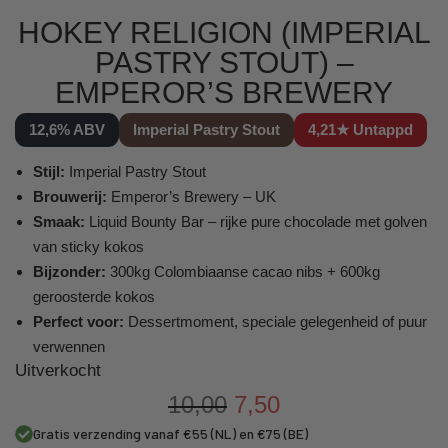
HOKEY RELIGION (IMPERIAL
PASTRY STOUT) –
EMPEROR’S BREWERY
12,6% ABV
Imperial Pastry Stout
4,21★ Untappd
Stijl:
Imperial Pastry Stout
Brouwerij:
Emperor’s Brewery – UK
Smaak:
Liquid Bounty Bar – rijke pure chocolade met golven
van sticky kokos
Bijzonder:
300kg Colombiaanse cacao nibs + 600kg
geroosterde kokos
Perfect voor:
Dessertmoment, speciale gelegenheid of puur
verwennen
Uitverkocht
10,00
7,50
Gratis verzending vanaf €55 (NL) en €75 (BE)