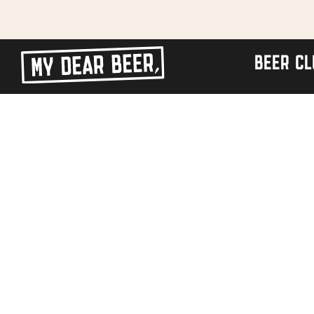
Best
✅ Binnen
✅ Gratis
beoordeelde
verzending
24 uur
BEER CL
bierwinkel
verzonden
vanaf €55
(NL) en
op
werkdagen
€75 (BE)