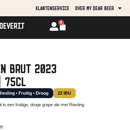
KLANTENSERVICE
OVER MY DEAR BEER
0
OEVERIJ
N BRUT 2023
| 75CL
Riesling • Fruitig • Droog
22 IBU
t
is een fruitige, droge grape ale met Riesling
.
og