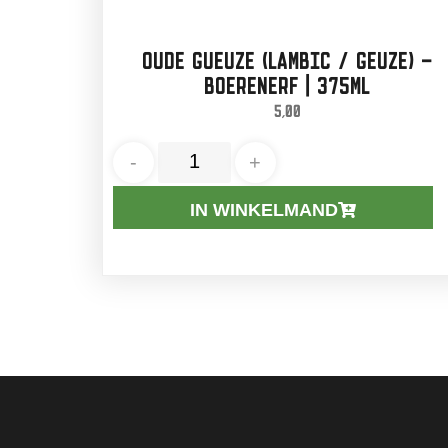
OUDE GUEUZE (LAMBIC / GEUZE) –
BOERENERF | 375ML
5,00
-
+
IN WINKELMAND