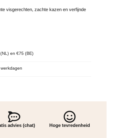
hte visgerechten, zachte kazen en verfijnde
 (NL) en €75 (BE)
p werkdagen
tis advies (chat)
Hoge tevredenheid