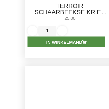
TERROIR
SCHAARBEEKSE KRIEK
2025 (LAMBIC / KRIEK) –
25,00
BOERENERF | 75CL
-
+
IN WINKELMAND