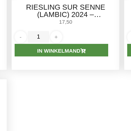
RIESLING SUR SENNE
(LAMBIC) 2024 –
BOERENERF | 75CL
17,50
-
+
IN WINKELMAND