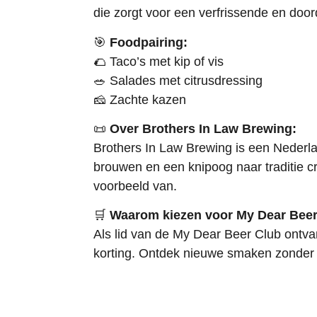
die zorgt voor een verfrissende en door
🎯
Foodpairing:
🌮
Taco’s met kip of vis
🥗
Salades met citrusdressing
🧀
Zachte kazen
📜
Over Brothers In Law Brewing:
Brothers In Law Brewing is een Nederla
brouwen en een knipoog naar traditie cr
voorbeeld van.
🛒
Waarom kiezen voor My Dear Bee
Als lid van de My Dear Beer Club ontv
korting. Ontdek nieuwe smaken zonder g