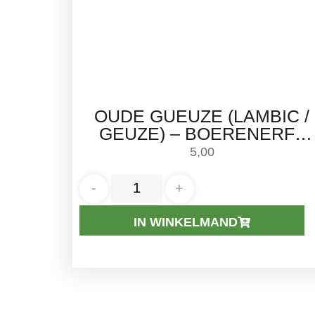
OUDE GUEUZE (LAMBIC /
GEUZE) – BOERENERF |
375ML
5,00
-
+
IN WINKELMAND