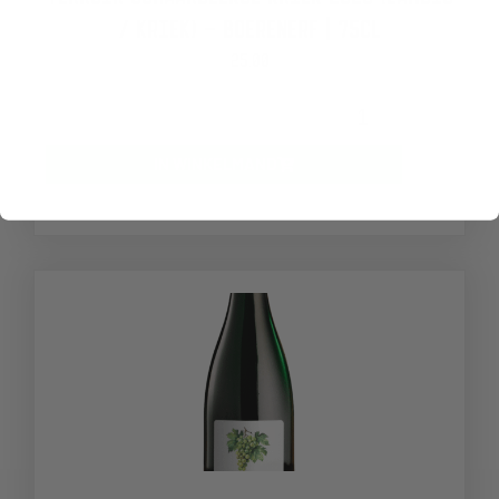
/ KRIEK) – BOERENERF | 75CL
25,00
-
+
IN WINKELMAND