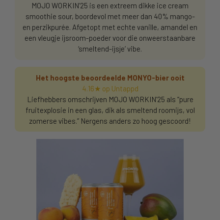
MOJO WORKIN’25 is een extreem dikke ice cream
smoothie sour, boordevol met meer dan 40% mango-
en perzikpurée. Afgetopt met echte vanille, amandel en
een vleugje ijsroom-poeder voor die onweerstaanbare
‘smeltend-ijsje’ vibe.
Het hoogste beoordeelde MONYO-bier ooit
4.16★ op Untappd
Liefhebbers omschrijven MOJO WORKIN’25 als “pure
fruitexplosie in een glas, dik als smeltend roomijs, vol
zomerse vibes.” Nergens anders zo hoog gescoord!