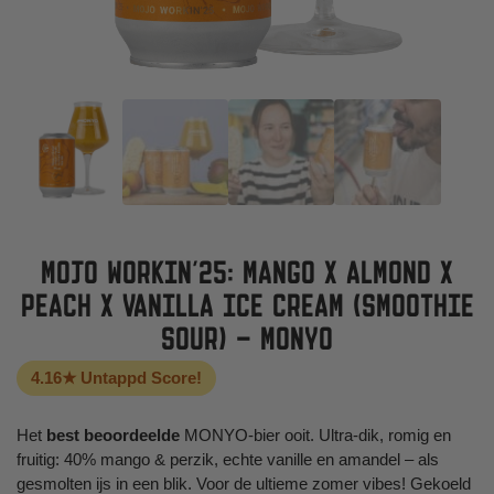
MOJO WORKIN’25: MANGO X ALMOND X
PEACH X VANILLA ICE CREAM (SMOOTHIE
SOUR) – MONYO
4.16★ Untappd Score!
Het
best beoordeelde
MONYO-bier ooit. Ultra-dik, romig en
fruitig: 40% mango & perzik, echte vanille en amandel – als
gesmolten ijs in een blik. Voor de ultieme zomer vibes! Gekoeld