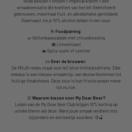
Rode bessen + limoen + imperial kracht = een
smaaksensatie die knettert van het lef. Gelimiteerd
gebrouwen, maximaal fruit, en allesbehalve gemiddeld.
Daarnaast zie je 10% alcohol zelden in een sour.
🎯
Foodpairing:
🥗 Geitenkaassalade met citrusdressing
🧁 Limoentaart
🍣 Spicy sushi of ceviche
📜
Over de brouwer:
De MOJO-reeks staat voor lef, lol en limited editions. Elke
release is een nieuwe smaaktrip; van dessertbommen tot
fruitige freakshows. Deze sour is hun frisste power move
tot nu toe.
🛒
Waarom kiezen voor My Dear Beer?
Leden van de My Dear Beer Club krijgen 10% korting op
unieke bieren als deze. Want jouw smaak verdient iets
bijzonders en een beetje voordeel. 🍋🍒