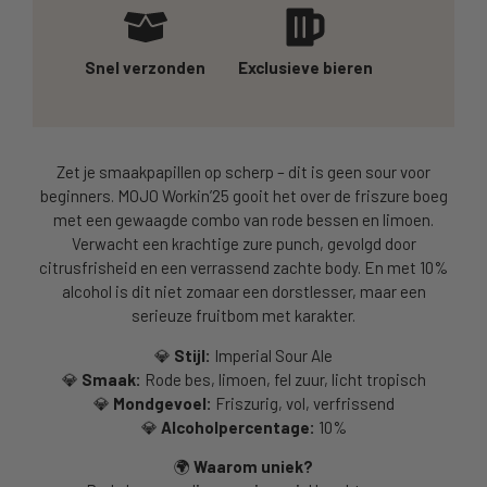
Snel verzonden
Exclusieve bieren
Zet je smaakpapillen op scherp – dit is geen sour voor
beginners. MOJO Workin’25 gooit het over de friszure boeg
met een gewaagde combo van rode bessen en limoen.
Verwacht een krachtige zure punch, gevolgd door
citrusfrisheid en een verrassend zachte body. En met 10%
alcohol is dit niet zomaar een dorstlesser, maar een
serieuze fruitbom met karakter.
💎
Stijl:
Imperial Sour Ale
💎
Smaak:
Rode bes, limoen, fel zuur, licht tropisch
💎
Mondgevoel:
Friszurig, vol, verfrissend
💎
Alcoholpercentage:
10%
🌍
Waarom uniek?