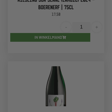
BOERENERF | 75CL
17,50
-
+
IN WINKELMAND