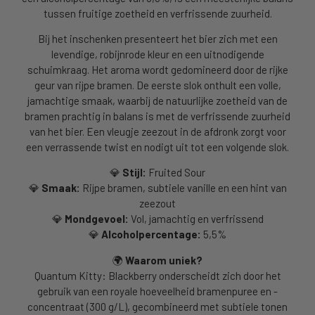
tussen fruitige zoetheid en verfrissende zuurheid.
Bij het inschenken presenteert het bier zich met een
levendige, robijnrode kleur en een uitnodigende
schuimkraag. Het aroma wordt gedomineerd door de rijke
geur van rijpe bramen. De eerste slok onthult een volle,
jamachtige smaak, waarbij de natuurlijke zoetheid van de
bramen prachtig in balans is met de verfrissende zuurheid
van het bier. Een vleugje zeezout in de afdronk zorgt voor
een verrassende twist en nodigt uit tot een volgende slok.
💎
Stijl:
Fruited Sour
💎
Smaak:
Rijpe bramen, subtiele vanille en een hint van
zeezout
💎
Mondgevoel:
Vol, jamachtig en verfrissend
💎
Alcoholpercentage:
5,5%
🌍
Waarom uniek?
Quantum Kitty: Blackberry onderscheidt zich door het
gebruik van een royale hoeveelheid bramenpuree en -
concentraat (300 g/L), gecombineerd met subtiele tonen