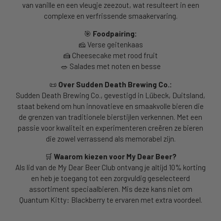
van vanille en een vleugje zeezout, wat resulteert in een
complexe en verfrissende smaakervaring.
🎯
Foodpairing:
🧀
Verse geitenkaas
🍰
Cheesecake met rood fruit
🥗
Salades met noten en besse
📜
Over Sudden Death Brewing Co.:
Sudden Death Brewing Co., gevestigd in Lübeck, Duitsland,
staat bekend om hun innovatieve en smaakvolle bieren die
de grenzen van traditionele bierstijlen verkennen. Met een
passie voor kwaliteit en experimenteren creëren ze bieren
die zowel verrassend als memorabel zijn.
🛒
Waarom kiezen voor My Dear Beer?
Als lid van de My Dear Beer Club ontvang je altijd 10% korting
en heb je toegang tot een zorgvuldig geselecteerd
assortiment speciaalbieren. Mis deze kans niet om
Quantum Kitty: Blackberry te ervaren met extra voordeel.