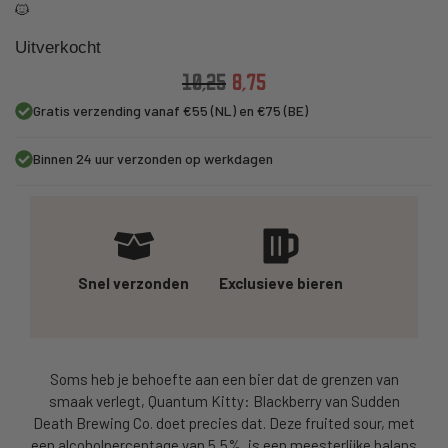
🐱
Uitverkocht
10,25
8,75
Gratis verzending vanaf €55 (NL) en €75 (BE)
Binnen 24 uur verzonden op werkdagen
Snel verzonden
Exclusieve bieren
Soms heb je behoefte aan een bier dat de grenzen van
smaak verlegt, Quantum Kitty: Blackberry van Sudden
Death Brewing Co. doet precies dat. Deze fruited sour, met
een alcoholpercentage van 5,5%, is een meesterlijke balans