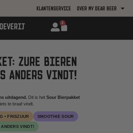
KLANTENSERVICE
OVER MY DEAR BEER
0
OEVERIJ
ET: ZURE BIEREN
S ANDERS VINDT!
oms uitdagend.
Dit is het
Sour Bierpakket
ets te braaf vindt.
IG • FRISZUUR
SMOOTHIE SOUR
 ANDERS VINDT!