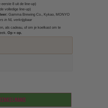
 eerste 8 uit de line-up)
de volledige line-up)
Beer:
Gamma Brewing Co., Kykao, MONYO
s in NL verkrijgbaar
den, als cadeau, of om je koelkast om te
theek.
Op = op.
WINKELMAND