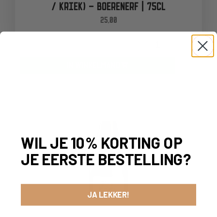
/ KRIEK) – BOERENERF | 75CL
25,00
-
+
IN WINKELMAND
WIL JE 10% KORTING OP
JE EERSTE BESTELLING?
JA LEKKER!