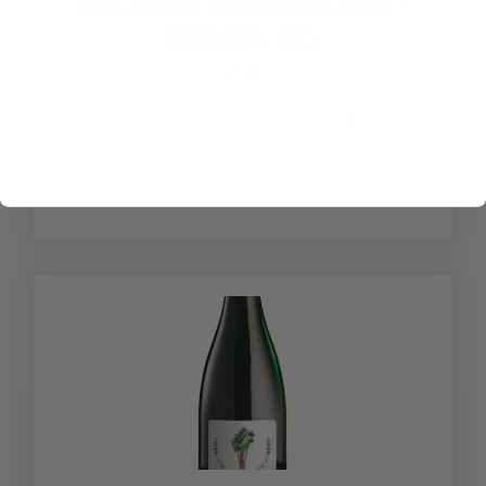
RIESLING SUR SENNE (LAMBIC) 2024 –
BOERENERF | 75CL
17,50
-
+
IN WINKELMAND