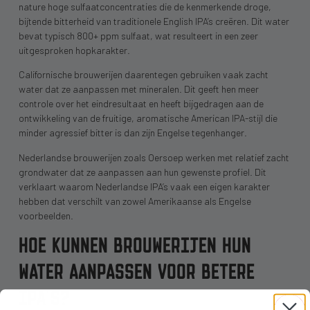
nature hoge sulfaatconcentraties die de kenmerkende droge,
bijtende bitterheid van traditionele English IPA’s creëren. Dit water
bevat typisch 800+ ppm sulfaat, wat resulteert in een zeer
uitgesproken hopkarakter.
Californische brouwerijen daarentegen gebruiken vaak zacht
water dat ze aanpassen met mineralen. Dit geeft hen meer
controle over het eindresultaat en heeft bijgedragen aan de
ontwikkeling van de fruitige, aromatische American IPA-stijl die
minder agressief bitter is dan zijn Engelse tegenhanger.
Nederlandse brouwerijen zoals Oersoep werken met relatief zacht
grondwater dat ze aanpassen aan hun gewenste profiel. Dit
verklaart waarom Nederlandse IPA’s vaak een eigen karakter
hebben dat verschilt van zowel Amerikaanse als Engelse
voorbeelden.
HOE KUNNEN BROUWERIJEN HUN
WATER AANPASSEN VOOR BETERE
IPA’S?