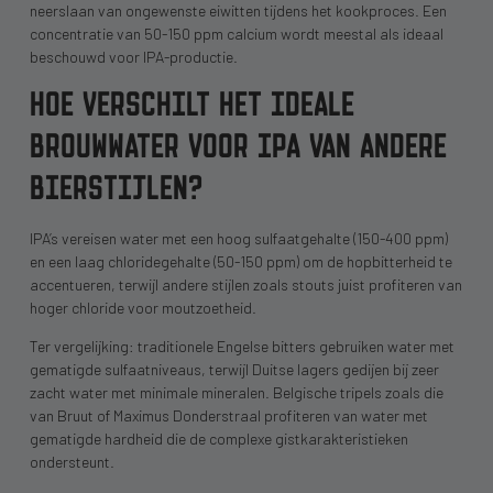
neerslaan van ongewenste eiwitten tijdens het kookproces. Een
concentratie van 50-150 ppm calcium wordt meestal als ideaal
beschouwd voor IPA-productie.
HOE VERSCHILT HET IDEALE
BROUWWATER VOOR IPA VAN ANDERE
BIERSTIJLEN?
IPA’s vereisen water met een hoog sulfaatgehalte (150-400 ppm)
en een laag chloridegehalte (50-150 ppm) om de hopbitterheid te
accentueren, terwijl andere stijlen zoals stouts juist profiteren van
hoger chloride voor moutzoetheid.
Ter vergelijking: traditionele Engelse bitters gebruiken water met
gematigde sulfaatniveaus, terwijl Duitse lagers gedijen bij zeer
zacht water met minimale mineralen. Belgische tripels zoals die
van Bruut of Maximus Donderstraal profiteren van water met
gematigde hardheid die de complexe gistkarakteristieken
ondersteunt.