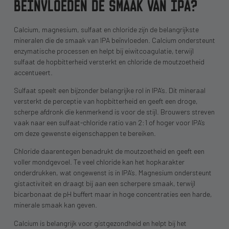
BEÏNVLOEDEN DE SMAAK VAN IPA?
Calcium, magnesium, sulfaat en chloride zijn de belangrijkste
mineralen die de smaak van IPA beïnvloeden. Calcium ondersteunt
enzymatische processen en helpt bij eiwitcoagulatie, terwijl
sulfaat de hopbitterheid versterkt en chloride de moutzoetheid
accentueert.
Sulfaat speelt een bijzonder belangrijke rol in IPA’s. Dit mineraal
versterkt de perceptie van hopbitterheid en geeft een droge,
scherpe afdronk die kenmerkend is voor de stijl. Brouwers streven
vaak naar een sulfaat-chloride ratio van 2:1 of hoger voor IPA’s
om deze gewenste eigenschappen te bereiken.
Chloride daarentegen benadrukt de moutzoetheid en geeft een
voller mondgevoel. Te veel chloride kan het hopkarakter
onderdrukken, wat ongewenst is in IPA’s. Magnesium ondersteunt
gistactiviteit en draagt bij aan een scherpere smaak, terwijl
bicarbonaat de pH buffert maar in hoge concentraties een harde,
minerale smaak kan geven.
Calcium is belangrijk voor gistgezondheid en helpt bij het