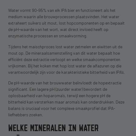
Water vormt 90-95% van elk IPA bier en functioneert als het
medium waarin alle brouwprocessen plaatsvinden. Het water
extraheert suikers uit mout, lost hopcomponenten op en bepaalt
de pH-waarde van het wort, wat direct invloed heeft op
enzymatische processen en smaakvorming.
Tijdens het maischproces lost water zetmelen en eiwitten uit de
mout op. De mineraalsamenstelling van dit water bepaalt hoe
efficiënt deze extractie verloopt en welke smaakcomponenten
vrijkomen. Bij het koken met hop lost water de alfazuren op die
verantwoordelijk zijn voor de karakteristieke bitterheid van IPA’s.
De pH-waarde van het brouwwater beïnvloedt de hopextractie
significant. Een lagere pH (zuurder water) bevordert de
oplosbaarheid van hoparoma’s, terwijl een hogere pH de
bitterheid kan versterken maar aroma’s kan onderdrukken. Deze
balans is cruciaal voor het complexe smaakprofiel dat IPA-
liefhebbers zoeken.
WELKE MINERALEN IN WATER