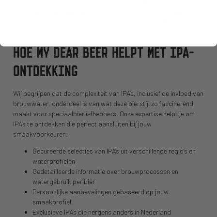
verschillende waterprofielen om hun signature IPA-karakter te
ontwikkelen. Deze aanpak heeft geleid tot de diversiteit aan IPA-
stijlen die we vandaag de dag zien, van de citrusachtige American
IPA’s tot de complexe New England IPA’s.
HOE MY DEAR BEER HELPT MET IPA-
ONTDEKKING
Wij begrijpen dat de complexiteit van IPA’s, inclusief de invloed van
brouwwater, onderdeel is van wat deze bierstijl zo fascinerend
maakt voor speciaalbierliefhebbers. Onze expertise helpt je om
IPA’s te ontdekken die perfect aansluiten bij jouw
smaakvoorkeuren:
Gecureerde selecties van IPA’s uit verschillende regio’s en
waterprofielen
Gedetailleerde informatie over brouwprocessen en
watergebruik per bier
Persoonlijke aanbevelingen gebaseerd op jouw
smaakprofiel
Exclusieve IPA’s die nergens anders in Nederland