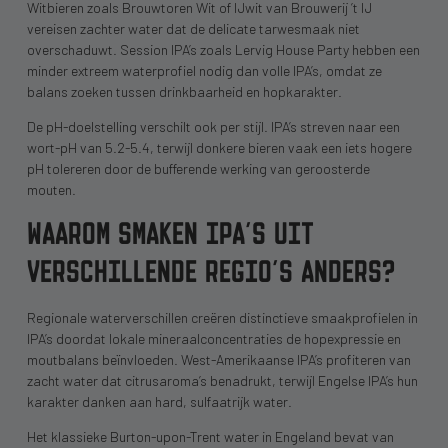
Witbieren zoals Brouwtoren Wit of IJwit van Brouwerij ’t IJ
vereisen zachter water dat de delicate tarwesmaak niet
overschaduwt. Session IPA’s zoals Lervig House Party hebben een
minder extreem waterprofiel nodig dan volle IPA’s, omdat ze
balans zoeken tussen drinkbaarheid en hopkarakter.
De pH-doelstelling verschilt ook per stijl. IPA’s streven naar een
wort-pH van 5.2-5.4, terwijl donkere bieren vaak een iets hogere
pH tolereren door de bufferende werking van geroosterde
mouten.
WAAROM SMAKEN IPA’S UIT
VERSCHILLENDE REGIO’S ANDERS?
Regionale waterverschillen creëren distinctieve smaakprofielen in
IPA’s doordat lokale mineraalconcentraties de hopexpressie en
moutbalans beïnvloeden. West-Amerikaanse IPA’s profiteren van
zacht water dat citrusaroma’s benadrukt, terwijl Engelse IPA’s hun
karakter danken aan hard, sulfaatrijk water.
Het klassieke Burton-upon-Trent water in Engeland bevat van