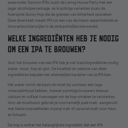
waaronder Session IPA’s zoals de Lervig House Party met een
lager alcoholpercentage, en krachtige varianten zoals de
Koerspret Bunny Hop die de grenzen van bitterheid opzoeken.
Deze diversiteit maakt IPA tot een van de meest experimentele en
innovatieve bierstijlen in de ambachtelijke bierwereld.
WELKE INGREDIËNTEN HEB JE NODIG
OM EEN IPA TE BROUWEN?
Voor het brouwen van een IPA heb je vier basisingrediënten nodig:
water, mout, hop en gist. De kwaliteit en selectie van deze
ingrediënten bepalen het uiteindelijke karakter van je IPA bier.
Het water vormt de basis en moet bij voorkeur een lage
mineraalinhoud hebben, hoewel sommige brouwers bewust
calcium en sulfaat toevoegen om de hop-smaken te versterken.
Voor de moutbasis gebruik je voornamelijk pale malt, aangevuld
met kleine hoeveelheden crystal malt of caramel malt voor kleur
en lichaam.
De hop is echter het belangrijkste ingrediënt dat een IPA