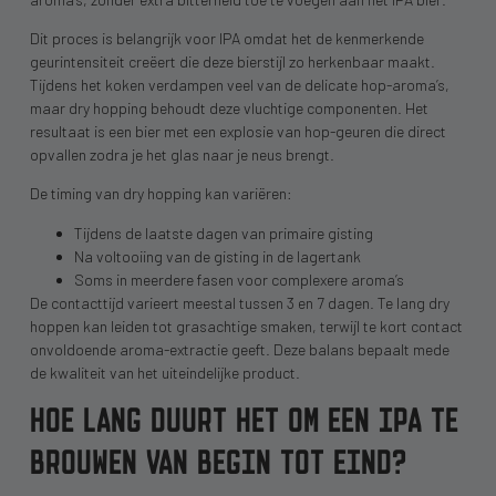
Dit proces is belangrijk voor IPA omdat het de kenmerkende
geurintensiteit creëert die deze bierstijl zo herkenbaar maakt.
Tijdens het koken verdampen veel van de delicate hop-aroma’s,
maar dry hopping behoudt deze vluchtige componenten. Het
resultaat is een bier met een explosie van hop-geuren die direct
opvallen zodra je het glas naar je neus brengt.
De timing van dry hopping kan variëren:
Tijdens de laatste dagen van primaire gisting
Na voltooiing van de gisting in de lagertank
Soms in meerdere fasen voor complexere aroma’s
De contacttijd varieert meestal tussen 3 en 7 dagen. Te lang dry
hoppen kan leiden tot grasachtige smaken, terwijl te kort contact
onvoldoende aroma-extractie geeft. Deze balans bepaalt mede
de kwaliteit van het uiteindelijke product.
HOE LANG DUURT HET OM EEN IPA TE
BROUWEN VAN BEGIN TOT EIND?