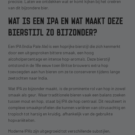
precisie. Laten we ontdekken wat er komt kijken bij het creëren
van dit bijzondere bier.
WAT IS EEN IPA EN WAT MAAKT DEZE
BIERSTIJL ZO BIJZONDER?
Een IPA (India Pale Ale) is een hoprijke bierstijl die zich kenmerkt
door een uitgesproken bittere smaak, een hoog
alcoholpercentage en intense hop-aroma’s. Deze bierstijl
ontstond in de 18e eeuw toen Britse brouwers extra hop
toevoegden aan hun bieren om ze te conserveren tijdens lange
zeetochten naar India.
Wat IPA zo bijzonder maakt, is de prominente rol van hop in zowel
smaak als geur. Waar traditionele bieren vaak een balans zoeken
tussen mout en hop, staat bij IPA de hop centraal. Dit resulteert in
complexe smaakprofielen die kunnen variëren van citrusachtig en
tropisch tot harsig en kruidig, afhankelijk van de gebruikte
hopvariëteiten.
Moderne IPA’s zijn uitgegroeid tot verschillende substijlen,