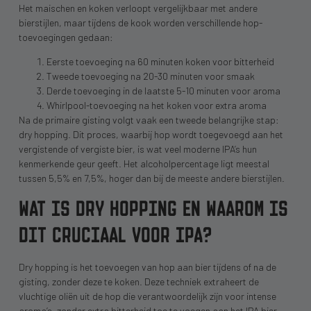
Het maischen en koken verloopt vergelijkbaar met andere
bierstijlen, maar tijdens de kook worden verschillende hop-
toevoegingen gedaan:
Eerste toevoeging na 60 minuten koken voor bitterheid
Tweede toevoeging na 20-30 minuten voor smaak
Derde toevoeging in de laatste 5-10 minuten voor aroma
Whirlpool-toevoeging na het koken voor extra aroma
Na de primaire gisting volgt vaak een tweede belangrijke stap:
dry hopping. Dit proces, waarbij hop wordt toegevoegd aan het
vergistende of vergiste bier, is wat veel moderne IPA’s hun
kenmerkende geur geeft. Het alcoholpercentage ligt meestal
tussen 5,5% en 7,5%, hoger dan bij de meeste andere bierstijlen.
WAT IS DRY HOPPING EN WAAROM IS
DIT CRUCIAAL VOOR IPA?
Dry hopping is het toevoegen van hop aan bier tijdens of na de
gisting, zonder deze te koken. Deze techniek extraheert de
vluchtige oliën uit de hop die verantwoordelijk zijn voor intense
aroma’s, zonder extra bitterheid toe te voegen aan het IPA bier.