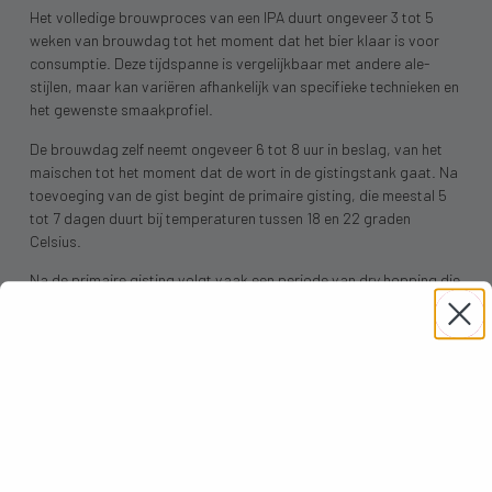
Het volledige brouwproces van een IPA duurt ongeveer 3 tot 5
weken van brouwdag tot het moment dat het bier klaar is voor
consumptie. Deze tijdspanne is vergelijkbaar met andere ale-
stijlen, maar kan variëren afhankelijk van specifieke technieken en
het gewenste smaakprofiel.
De brouwdag zelf neemt ongeveer 6 tot 8 uur in beslag, van het
maischen tot het moment dat de wort in de gistingstank gaat. Na
toevoeging van de gist begint de primaire gisting, die meestal 5
tot 7 dagen duurt bij temperaturen tussen 18 en 22 graden
Celsius.
Na de primaire gisting volgt vaak een periode van dry hopping die
3 tot 7 dagen duurt. Vervolgens heeft het bier tijd nodig om helder
te worden en de smaken te laten rijpen, wat nog eens 1 tot 2
weken kan duren. Sommige brouwers kiezen voor een kortere
rijping om de verse hop-aroma’s optimaal te behouden.
Voor thuisbrouwers kan het proces iets langer duren door
beperkingen in temperatuurcontrole en apparatuur. Professionele
brouwerijen kunnen door geavanceerde technieken en strikte
temperatuurcontrole soms sneller werken, maar kwaliteit gaat