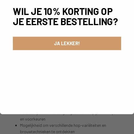
altijd boven snelheid.
WIL JE 10% KORTING OP
HOE MY DEAR BEER HELPT MET IPA
JE EERSTE BESTELLING?
ONTDEKKING
Bij My Dear Beer begrijpen we de passie voor uitzonderlijke IPA’s
JA LEKKER!
en de nieuwsgierigheid naar het brouwproces erachter. Als je
persoonlijke bierscouts brengen we je in contact met
ambachtelijke brouwerijen die hun eigen unieke interpretatie van
deze bijzondere bierstijl creëren.
Ons aanbod helpt je op verschillende manieren:
Gecureerde selectie van zeldzame IPA’s die je nergens
anders vindt
Toegang tot limited editions en experimentele brouwsels
van Nederlandse ambachtelijke brouwerijen
Persoonlijke aanbevelingen gebaseerd op je smaakprofiel
en voorkeuren
Mogelijkheid om verschillende hop-variëteiten en
brouwtechnieken te ontdekken