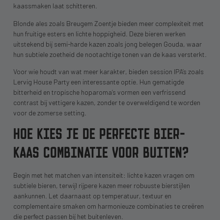
kaassmaken laat schitteren.
Blonde ales zoals Breugem Zoentje bieden meer complexiteit met
hun fruitige esters en lichte hoppigheid. Deze bieren werken
uitstekend bij semi-harde kazen zoals jong belegen Gouda, waar
hun subtiele zoetheid de nootachtige tonen van de kaas versterkt.
Voor wie houdt van wat meer karakter, bieden session IPA’s zoals
Lervig House Party een interessante optie. Hun gematigde
bitterheid en tropische hoparoma’s vormen een verfrissend
contrast bij vettigere kazen, zonder te overweldigend te worden
voor de zomerse setting.
HOE KIES JE DE PERFECTE BIER-
KAAS COMBINATIE VOOR BUITEN?
Begin met het matchen van intensiteit: lichte kazen vragen om
subtiele bieren, terwijl rijpere kazen meer robuuste bierstijlen
aankunnen. Let daarnaast op temperatuur, textuur en
complementaire smaken om harmonieuze combinaties te creëren
die perfect passen bij het buitenleven.