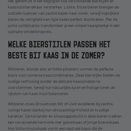
Het geheim zit in het begrijpen hoe verschillende bierstijlen en
kaassoorten elkaar versterken. Lichte, frisse bieren brengen de
subtiele nuances van zachte kazen naar voren, terwijl hoprijkere
bieren de vettigheid van rijpe kazen perfect doorbreken. Met de
juiste combinaties transformeer je een simpel kaasplankje in een
culinaire ontdekkingsreis.
WELKE BIERSTIJLEN PASSEN HET
BESTE BIJ KAAS IN DE ZOMER?
Witbieren, blonde ales en lichte pilseners vormen de perfecte
basis voor zomerse kaascombinaties. Deze bierstijlen bieden de
nodige verfrissing zonder de delicate kaassmaken te
overstemmen, terwijl hun natuurlijke zuren en fruitige tonen de
rijkdom van kaas mooi balanceren.
Witbieren zoals Brouwtoren Wit of IJwit excelleren bij zachte,
romige kazen dankzij hun citrusachtige frisheid en kruidige
karakter. De koriander en sinaasappelschil in deze bieren creëren
een verrassende harmonie met geitenkaas of jonge boerenkaas.
Hun lichte moutsmaak vormt een neutrale basis die de