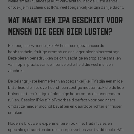
welke smaaknuances je kunt verwachten. Met de juiste aanpak
ontdek je misschien dat IPA’s veel toegankelijker zijn dan je dacht.
WAT MAAKT EEN IPA GESCHIKT VOOR
MENSEN DIE GEEN BIER LUSTEN?
Een beginner-vriendelijke IPA heeft een gebalanceerde
hopbitterheid, fruitige aroma’s en een lager alcoholpercentage.
Deze bieren benadrukken de citrusachtige en tropische smaken
van hop in plaats van de intense bitterheid die veel mensen
afschrikt.
De belangrijkste kenmerken van toegankelijke IPA’s zijn een milde
bitterheid die niet overheerst, een zoetige moutsmaak die de hop
balanceert, en fruitige of bloemige hoparoma’s die aangenaam
ruiken. Session IPA’s zijn bijvoorbeeld perfect voor beginners
omdat ze minder alcohol bevatten en daardoor lichter en frisser
smaken.
Moderne brouwers experimenteren ook met fruitinfusies en
speciale gistsoorten die de scherpe kantjes van traditionele IPA’s