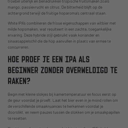
troebel uiterlijk en benadrukken tropische fruitsmaken zoals
mango, passievrucht en citrus. De bitterheid blijft op de
achtergrond terwijl de fruitige hoparoma’s centraal staan.
White IPA’s combineren de frisse eigenschappen van witbier met
milde hopsmaken, wat resulteert in een zachte, toegankelijke
ervaring. Deze hybride stijl gebruikt vaak koriander en
sinaasappelschil die de hop aanvullen in plaats van ermee te
concurreren.
HOE PROEF JE EEN IPA ALS
BEGINNER ZONDER OVERWELDIGD TE
RAKEN?
Begin met kleine slokjes bij kamertemperatuur en focus eerst op
de geur voordat je proeft. Laat het bier even in je mond rollen om
de verschillende smaaknuances te herkennen voordat je
doorslikt, en neem pauzes tussen de slokken om je smaakpapillen
te resetten.