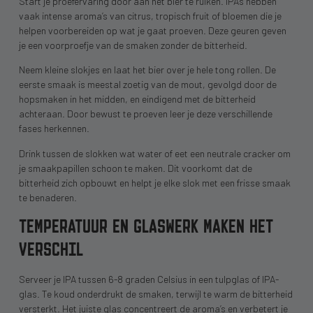
Start je proefervaring door aan het bier te ruiken. IPA’s hebben
vaak intense aroma’s van citrus, tropisch fruit of bloemen die je
helpen voorbereiden op wat je gaat proeven. Deze geuren geven
je een voorproefje van de smaken zonder de bitterheid.
Neem kleine slokjes en laat het bier over je hele tong rollen. De
eerste smaak is meestal zoetig van de mout, gevolgd door de
hopsmaken in het midden, en eindigend met de bitterheid
achteraan. Door bewust te proeven leer je deze verschillende
fases herkennen.
Drink tussen de slokken wat water of eet een neutrale cracker om
je smaakpapillen schoon te maken. Dit voorkomt dat de
bitterheid zich opbouwt en helpt je elke slok met een frisse smaak
te benaderen.
TEMPERATUUR EN GLASWERK MAKEN HET
VERSCHIL
Serveer je IPA tussen 6-8 graden Celsius in een tulpglas of IPA-
glas. Te koud onderdrukt de smaken, terwijl te warm de bitterheid
versterkt. Het juiste glas concentreert de aroma’s en verbetert je