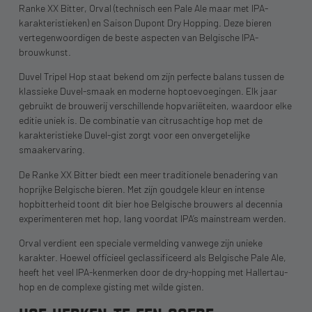
Ranke XX Bitter, Orval (technisch een Pale Ale maar met IPA-
karakteristieken) en Saison Dupont Dry Hopping. Deze bieren
vertegenwoordigen de beste aspecten van Belgische IPA-
brouwkunst.
Duvel Tripel Hop staat bekend om zijn perfecte balans tussen de
klassieke Duvel-smaak en moderne hoptoevoegingen. Elk jaar
gebruikt de brouwerij verschillende hopvariëteiten, waardoor elke
editie uniek is. De combinatie van citrusachtige hop met de
karakteristieke Duvel-gist zorgt voor een onvergetelijke
smaakervaring.
De Ranke XX Bitter biedt een meer traditionele benadering van
hoprijke Belgische bieren. Met zijn goudgele kleur en intense
hopbitterheid toont dit bier hoe Belgische brouwers al decennia
experimenteren met hop, lang voordat IPA’s mainstream werden.
Orval verdient een speciale vermelding vanwege zijn unieke
karakter. Hoewel officieel geclassificeerd als Belgische Pale Ale,
heeft het veel IPA-kenmerken door de dry-hopping met Hallertau-
hop en de complexe gisting met wilde gisten.