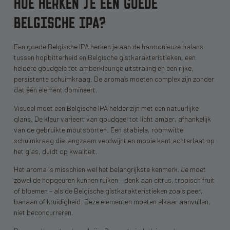
HOE HERKEN JE EEN GOEDE
BELGISCHE IPA?
Een goede Belgische IPA herken je aan de harmonieuze balans
tussen hopbitterheid en Belgische gistkarakteristieken, een
heldere goudgele tot amberkleurige uitstraling en een rijke,
persistente schuimkraag. De aroma’s moeten complex zijn zonder
dat één element domineert.
Visueel moet een Belgische IPA helder zijn met een natuurlijke
glans. De kleur varieert van goudgeel tot licht amber, afhankelijk
van de gebruikte moutsoorten. Een stabiele, roomwitte
schuimkraag die langzaam verdwijnt en mooie kant achterlaat op
het glas, duidt op kwaliteit.
Het aroma is misschien wel het belangrijkste kenmerk. Je moet
zowel de hopgeuren kunnen ruiken – denk aan citrus, tropisch fruit
of bloemen – als de Belgische gistkarakteristieken zoals peer,
banaan of kruidigheid. Deze elementen moeten elkaar aanvullen,
niet beconcurreren.