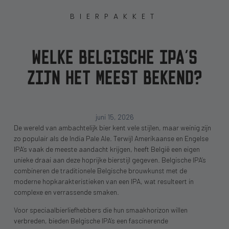
BIERPAKKET
WELKE BELGISCHE IPA’S
ZIJN HET MEEST BEKEND?
juni 15, 2026
De wereld van ambachtelijk bier kent vele stijlen, maar weinig zijn
zo populair als de India Pale Ale. Terwijl Amerikaanse en Engelse
IPA’s vaak de meeste aandacht krijgen, heeft België een eigen
unieke draai aan deze hoprijke bierstijl gegeven. Belgische IPA’s
combineren de traditionele Belgische brouwkunst met de
moderne hopkarakteristieken van een IPA, wat resulteert in
complexe en verrassende smaken.
Voor speciaalbierliefhebbers die hun smaakhorizon willen
verbreden, bieden Belgische IPA’s een fascinerende