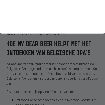
Veel Belgische brouwerijen verkopen ook rechtstreeks via hun
websites, wat toegang geeft tot limited editions en verse
batches.
Bierspeciaalzaken organiseren regelmatig proeverijen waar je
nieuwe Belgische IPA’s kunt ontdekken voordat je een hele fles
koopt. Dit is een uitstekende manier om je smaakprofiel te
ontwikkelen en nieuwe favorieten te vinden.
HOE MY DEAR BEER HELPT MET HET
ONTDEKKEN VAN BELGISCHE IPA’S
Wij speuren voortdurend de markt af naar de meest bijzondere
Belgische IPA’s die je anders misschien nooit zou tegenkomen. Ons
zorgvuldig gecureerde assortiment bevat zeldzame en exclusieve
Belgische IPA’s die vaak nergens anders in Nederland verkrijgbaar
zijn.
Onze expertise helpt je op verschillende manieren:
Persoonlijke selectie op basis van jouw smaakvoorkeuren
en ervaring met IPA’s