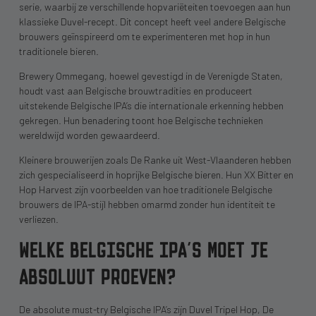
serie, waarbij ze verschillende hopvariëteiten toevoegen aan hun
klassieke Duvel-recept. Dit concept heeft veel andere Belgische
brouwers geïnspireerd om te experimenteren met hop in hun
traditionele bieren.
Brewery Ommegang, hoewel gevestigd in de Verenigde Staten,
houdt vast aan Belgische brouwtradities en produceert
uitstekende Belgische IPA’s die internationale erkenning hebben
gekregen. Hun benadering toont hoe Belgische technieken
wereldwijd worden gewaardeerd.
Kleinere brouwerijen zoals De Ranke uit West-Vlaanderen hebben
zich gespecialiseerd in hoprijke Belgische bieren. Hun XX Bitter en
Hop Harvest zijn voorbeelden van hoe traditionele Belgische
brouwers de IPA-stijl hebben omarmd zonder hun identiteit te
verliezen.
WELKE BELGISCHE IPA’S MOET JE
ABSOLUUT PROEVEN?
De absolute must-try Belgische IPA’s zijn Duvel Tripel Hop, De