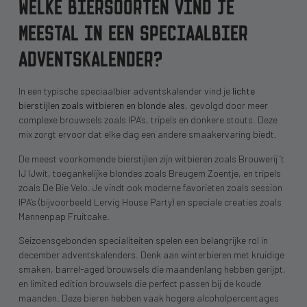
WELKE BIERSOORTEN VIND JE
MEESTAL IN EEN SPECIAALBIER
ADVENTSKALENDER?
In een typische speciaalbier adventskalender vind je
lichte
bierstijlen zoals witbieren en blonde ales
, gevolgd door meer
complexe brouwsels zoals IPA’s, tripels en donkere stouts. Deze
mix zorgt ervoor dat elke dag een andere smaakervaring biedt.
De meest voorkomende bierstijlen zijn witbieren zoals Brouwerij ’t
IJ IJwit, toegankelijke blondes zoals Breugem Zoentje, en tripels
zoals De Bie Velo. Je vindt ook moderne favorieten zoals session
IPA’s (bijvoorbeeld Lervig House Party) en speciale creaties zoals
Mannenpap Fruitcake.
Seizoensgebonden specialiteiten spelen een belangrijke rol in
december adventskalenders. Denk aan winterbieren met kruidige
smaken, barrel-aged brouwsels die maandenlang hebben gerijpt,
en limited edition brouwsels die perfect passen bij de koude
maanden. Deze bieren hebben vaak hogere alcoholpercentages