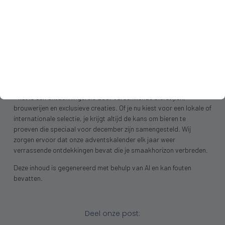
Seizoensgebonden limited editions zoals winterversies van
populaire bieren of speciale kerstbrouwsels maken
adventskalenders extra bijzonder. Brouwerijen gebruiken vaak
unieke ingrediënten zoals kerstkruiden, chocolade of koffie om
deze speciale edities te creëren. Voor verzamelaars zijn dit de
echte pareltjes die de adventskalender de moeite waard maken.
Een adventskalender biedt je dus veel meer dan gewoon 24 bieren
– het is een ontdekkingsreis door verschillende bierstijlen,
brouwerijen en exclusieve creaties. Of je nu kiest voor een lokale of
internationale selectie, je krijgt altijd de kans om bieren te
proeven die speciaal voor december zijn samengesteld. Wij
zorgen ervoor dat onze adventskalender elk jaar weer
verrassende ontdekkingen bevat die je smaakhorizon verbreden.
Deze inhoud is gegenereerd met behulp van AI en kan fouten
bevatten.
Deel onze post: