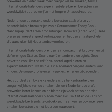
breweries
en bieden vaak meer toegankelijke smaken, terwijl
internationale kalenders experimentelere bieren bevatten van
wereldwijde topbrouwerijen met hogere Untappd-scores.
Nederlandse adventskalenders bevatten vaak bieren van
bekende lokale brouwerijen zoals Oersoep (met Teddy Cool),
Mannenpap (Nectar) en Kronenburger Brouwers (Toren 1425). Deze
bieren zijn meestal goed verkrijgbaar en hebben smaakprofielen
die aansluiten bij Nederlandse voorkeuren.
Internationale kalenders brengen je in contact met brouwerijen uit
de Verenigde Staten, Scandinavië en andere bierregio’s. Deze
bevatten vaak limited editions, barrel-aged bieren en
experimentele brouwsels die je in Nederland nergens anders kunt
krijgen. De smaakprofielen zijn vaak extremer en uitdagender.
Het voordeel van lokale kalenders is de herkenbaarheid en
toegankelijkheid van de smaken. Je leert Nederlandse craft
breweries beter kennen en de bieren zijn vaak betaalbaarder.
Internationale kalenders bieden meer exclusiviteit en de kans om
wereldwijde biertrends te ontdekken, maar kunnen ook intensere
smaken bevatten die niet iedereen waardeert.