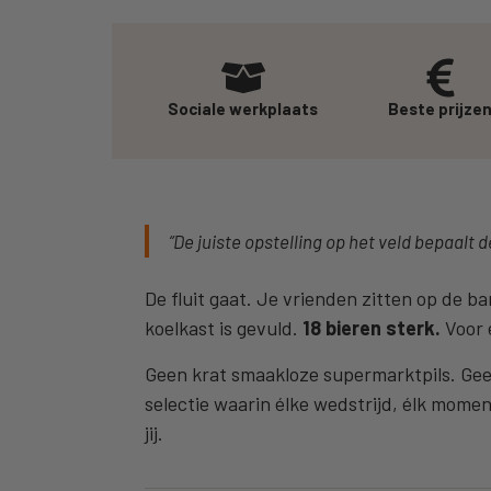
Sociale werkplaats
Beste prijze
“De juiste opstelling op het veld bepaalt d
De fluit gaat. Je vrienden zitten op de ba
koelkast is gevuld.
18 bieren sterk.
Voor 
Geen krat smaakloze supermarktpils. Geen
selectie waarin élke wedstrijd, élk momen
jij.