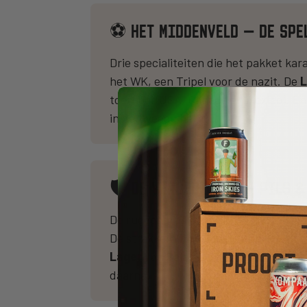
⚽ HET MIDDENVELD — DE SPE
Drie specialiteiten die het pakket ka
het WK, een Tripel voor de nazit. De
L
toernooi (USA, Canada en Mexico). E
in de tweede helft.
🛡️ DE VERDEDIGING — PILS 
De ruggengraat. De aller-basis
Pils v
De strakke
White Tiger American Li
Lager
van Salama Brewing Co. uit Finl
daarna.