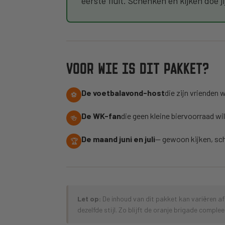
eerste fluit. Schenken en kijken doe ji
VOOR WIE IS DIT PAKKET?
De voetbalavond-host
die zijn vrienden 
⚽
De WK-fan
die geen kleine biervoorraad wi
🍻
De maand juni en juli
— gewoon kijken, sche
🏆
Let op:
De inhoud van dit pakket kan variëren af
dezelfde stijl. Zo blijft de oranje brigade complee