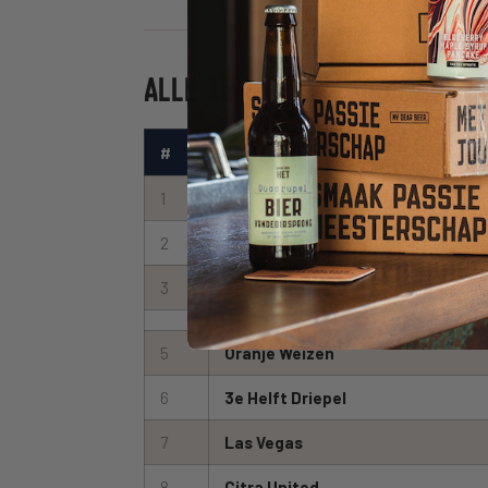
ALLE 18 BIEREN IN DIT PAKK
#
Bier
1
WK-bier Othmar Juicy Oranje NEI
2
Wilhelmus
3
Tony Manjana
5
Oranje Weizen
6
3e Helft Driepel
7
Las Vegas
8
Citra United