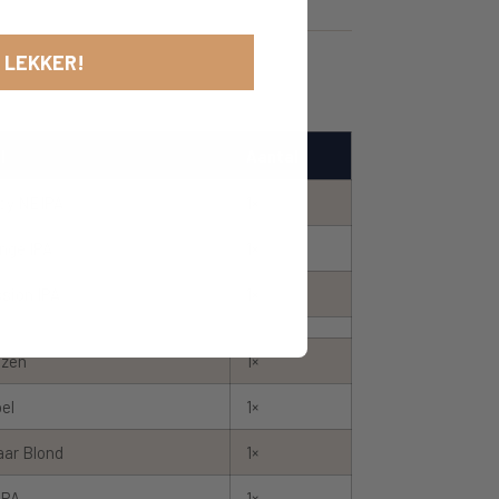
 LEKKER!
l
Aantal
cy NEIPA
1×
nge IPA
1×
sion IPA
1×
izen
1×
pel
1×
ar Blond
1×
IPA
1×