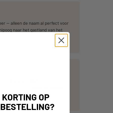
r — alleen de naam al perfect voor
nipoog naar het gastland van het
er & Ballen voor wat extra vuurwerk
crispe
Pils van MONYO
uit Hongarije.
n. En de moutige
Brainzilla Helles
g — en in de strafschoppenreeks
% KORTING OP
 BESTELLING?