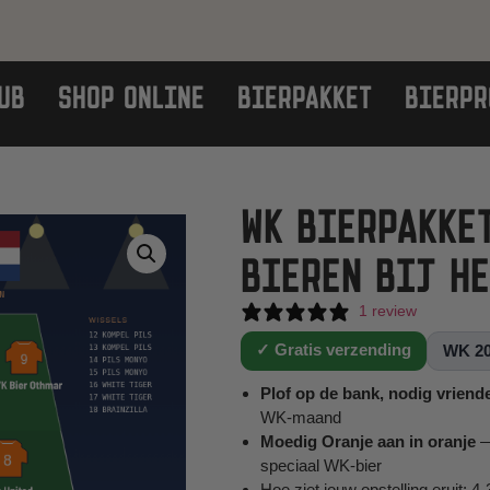
UB
SHOP ONLINE
BIERPAKKET
BIERPR
WK BIERPAKKET
BIEREN BIJ H
1 review
✓ Gratis verzending
WK 2
Plof op de bank, nodig vriende
WK-maand
Moedig Oranje aan in oranje
—
speciaal WK-bier
Hoe ziet jouw opstelling eruit: 