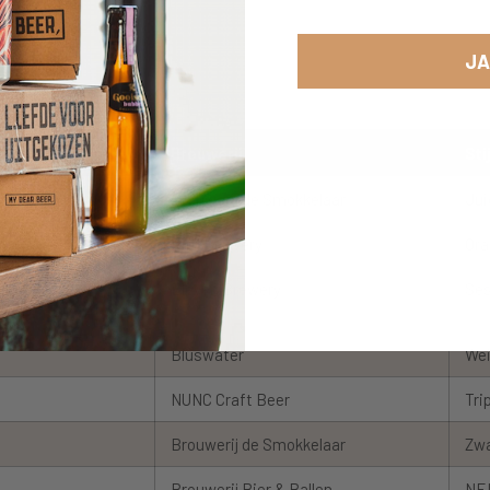
JA
ET
Brouwerij
Stij
PA
Brouwerij de Smokkelaar
Jui
Bird Brewery
Ora
Eleven Brewery
Ses
Bluswater
We
NUNC Craft Beer
Tri
Brouwerij de Smokkelaar
Zwa
Brouwerij Bier & Ballen
NE