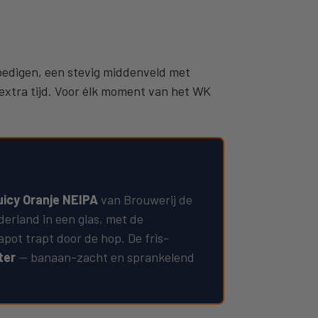
 moedigen, een stevig middenveld met
 extra tijd. Voor élk moment van het WK
icy Oranje NEIPA
van Brouwerij de
erland in een glas, met de
apot trapt door de hop. De fris-
ter
— banaan-zacht en sprankelend