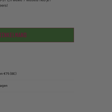
eers!
WINKELMAND
en €75 (BE)
dagen