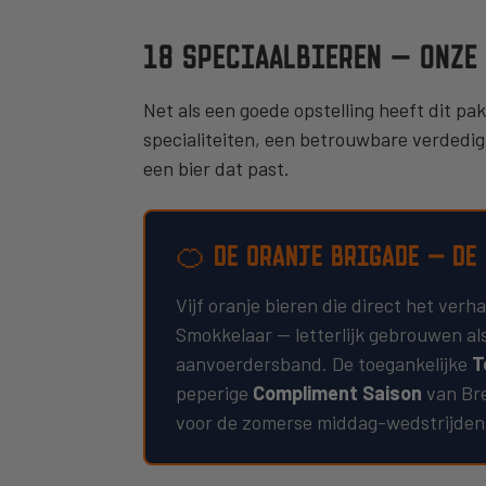
18 SPECIAALBIEREN — ONZE
Net als een goede opstelling heeft dit pa
specialiteiten, een betrouwbare verdedigi
een bier dat past.
🍊 DE ORANJE BRIGADE — DE
Vijf oranje bieren die direct het verhaa
Smokkelaar — letterlijk gebrouwen al
aanvoerdersband. De toegankelijke
T
peperige
Compliment Saison
van Bre
voor de zomerse middag-wedstrijden. B