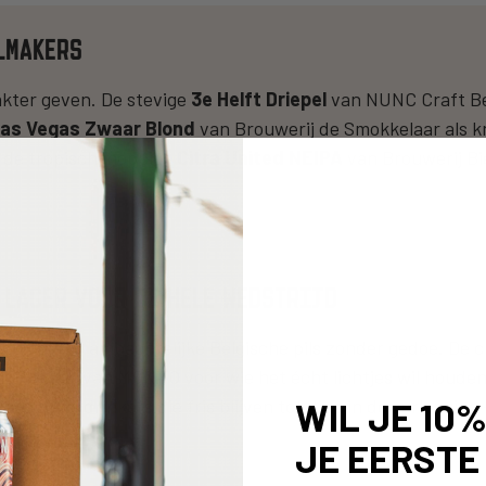
LMAKERS
rakter geven. De stevige
3e Helft Driepel
van NUNC Craft Bee
as Vegas Zwaar Blond
van Brouwerij de Smokkelaar als k
n de tropisch-hoppige
Citra United NEIPA
van Brouwerij Bi
& LAGER VOOR DE HELE WEDSTRIJD
an Kompel
, ambachtelijke Belgische pils zonder gedoe. De 
ght Lager
van MONYO voor wie het écht lichtjes wil houde
and. Doordrinkers die fris blijven tot diep in de verlengin
WIL JE 10
JE EERSTE