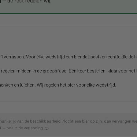
j — de rest regelen wij.
wil verrassen. Voor élke wedstrijd een bier dat past, en eentje die d
l regelen midden in de groepsfase. Eén keer bestellen, klaar voor het 
nken en juichen. Wij regelen het bier voor élke wedstrijd.
hankelijk van de beschikbaarheid. Mocht een bier op zijn, dan vervangen we 
t — ook in de verlenging. 🍊