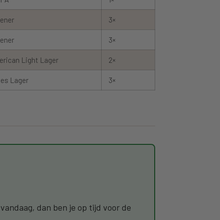
sener
3×
sener
3×
rican Light Lager
2×
les Lager
3×
vandaag, dan ben je op tijd voor de