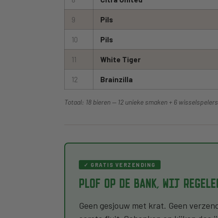
9
Pils
10
Pils
11
White Tiger
12
Brainzilla
Totaal: 18 bieren — 12 unieke smaken + 6 wisselspelers 
✓ GRATIS VERZENDING
PLOF OP DE BANK, WIJ REGEL
Geen gesjouw met krat. Geen verzendko