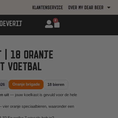
KLANTENSERVICE
OVER MY DEAR BEER
0
OEVERIJ
 | 18 ORANJE
ET VOETBAL
Oranje brigade
026
18 bieren
n uit
— jouw koelkast is gevuld voor de hele
 vier oranje speciaalbieren, waaronder een
4-3-3? En welke 7 wissels heb je?