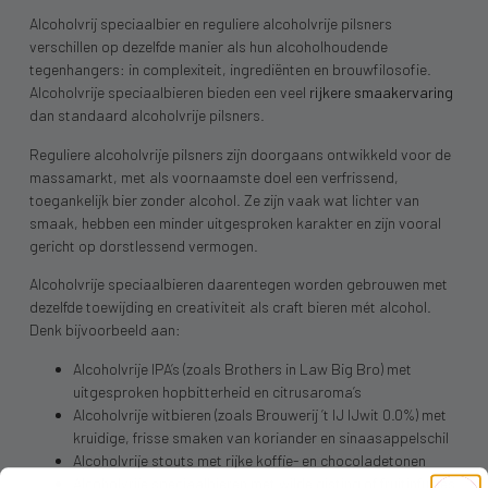
Alcoholvrij speciaalbier en reguliere alcoholvrije pilsners
verschillen op dezelfde manier als hun alcoholhoudende
tegenhangers: in complexiteit, ingrediënten en brouwfilosofie.
Alcoholvrije speciaalbieren bieden een veel
rijkere smaakervaring
dan standaard alcoholvrije pilsners.
Reguliere alcoholvrije pilsners zijn doorgaans ontwikkeld voor de
massamarkt, met als voornaamste doel een verfrissend,
toegankelijk bier zonder alcohol. Ze zijn vaak wat lichter van
smaak, hebben een minder uitgesproken karakter en zijn vooral
gericht op dorstlessend vermogen.
Alcoholvrije speciaalbieren daarentegen worden gebrouwen met
dezelfde toewijding en creativiteit als craft bieren mét alcohol.
Denk bijvoorbeeld aan:
Alcoholvrije IPA’s (zoals Brothers in Law Big Bro) met
uitgesproken hopbitterheid en citrusaroma’s
Alcoholvrije witbieren (zoals Brouwerij ’t IJ IJwit 0.0%) met
kruidige, frisse smaken van koriander en sinaasappelschil
Alcoholvrije stouts met rijke koffie- en chocoladetonen
Alcoholvrije speciaalbieren met wilde gisting of fruitinfusies