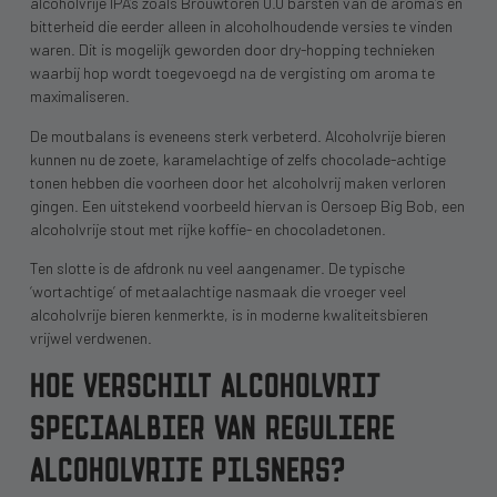
alcoholvrije IPA’s zoals Brouwtoren 0.0 barsten van de aroma’s en
bitterheid die eerder alleen in alcoholhoudende versies te vinden
waren. Dit is mogelijk geworden door dry-hopping technieken
waarbij hop wordt toegevoegd na de vergisting om aroma te
maximaliseren.
De moutbalans is eveneens sterk verbeterd. Alcoholvrije bieren
kunnen nu de zoete, karamelachtige of zelfs chocolade-achtige
tonen hebben die voorheen door het alcoholvrij maken verloren
gingen. Een uitstekend voorbeeld hiervan is Oersoep Big Bob, een
alcoholvrije stout met rijke koffie- en chocoladetonen.
Ten slotte is de afdronk nu veel aangenamer. De typische
‘wortachtige’ of metaalachtige nasmaak die vroeger veel
alcoholvrije bieren kenmerkte, is in moderne kwaliteitsbieren
vrijwel verdwenen.
HOE VERSCHILT ALCOHOLVRIJ
SPECIAALBIER VAN REGULIERE
ALCOHOLVRIJE PILSNERS?