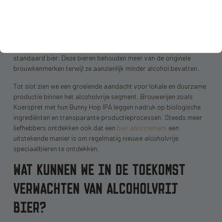
voor sporters, varianten met CBD of adaptogenen voor
ontspanning, en bieren verrijkt met vitamines of probiotica.
De ‘low-alcohol’ categorie (bieren met 0,5% tot 2,5% alcohol) wint
ook terrein, als middenweg tussen volledig alcoholvrij en
standaard bier. Deze bieren behouden meer van de originele
brouwkenmerken terwijl ze aanzienlijk minder alcohol bevatten.
Tot slot zien we een groeiende aandacht voor lokale en duurzame
productie binnen het alcoholvrije segment. Brouwerijen zoals
Koerspret met hun Bunny Hop IPA leggen nadruk op biologische
ingrediënten en transparante productieprocessen. Steeds meer
liefhebbers ontdekken ook dat een
bier abonnement
een
uitstekende manier is om regelmatig nieuwe alcoholvrije
speciaalbieren te ontdekken.
WAT KUNNEN WE IN DE TOEKOMST
VERWACHTEN VAN ALCOHOLVRIJ
BIER?