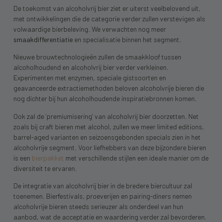
De toekomst van alcoholvrij bier ziet er uiterst veelbelovend uit,
met ontwikkelingen die de categorie verder zullen verstevigen als
volwaardige bierbeleving. We verwachten nog meer
smaakdifferentiatie
en specialisatie binnen het segment.
Nieuwe brouwtechnologieën zullen de smaakkloof tussen
alcoholhoudend en alcoholvrij bier verder verkleinen.
Experimenten met enzymen, speciale gistsoorten en
geavanceerde extractiemethoden beloven alcoholvrije bieren die
nog dichter bij hun alcoholhoudende inspiratiebronnen komen.
Ook zal de ‘premiumisering’ van alcoholvrij bier doorzetten. Net
zoals bij craft bieren met alcohol, zullen we meer limited editions,
barrel-aged varianten en seizoensgebonden specials zien in het
alcoholvrije segment. Voor liefhebbers van deze bijzondere bieren
is een
bierpakket
met verschillende stijlen een ideale manier om de
diversiteit te ervaren.
De integratie van alcoholvrij bier in de bredere biercultuur zal
toenemen. Bierfestivals, proeverijen en pairing-diners nemen
alcoholvrije bieren steeds serieuzer als onderdeel van hun
aanbod, wat de acceptatie en waardering verder zal bevorderen.