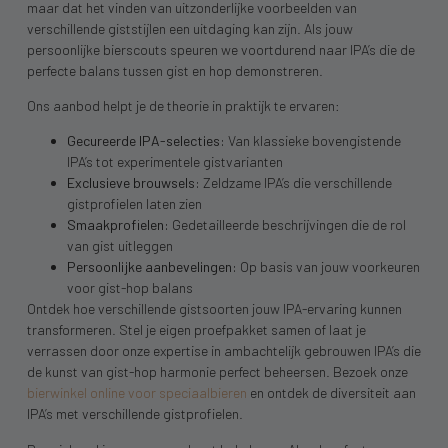
maar dat het vinden van uitzonderlijke voorbeelden van
verschillende giststijlen een uitdaging kan zijn. Als jouw
persoonlijke bierscouts speuren we voortdurend naar IPA’s die de
perfecte balans tussen gist en hop demonstreren.
Ons aanbod helpt je de theorie in praktijk te ervaren:
Gecureerde IPA-selecties:
Van klassieke bovengistende
IPA’s tot experimentele gistvarianten
Exclusieve brouwsels:
Zeldzame IPA’s die verschillende
gistprofielen laten zien
Smaakprofielen:
Gedetailleerde beschrijvingen die de rol
van gist uitleggen
Persoonlijke aanbevelingen:
Op basis van jouw voorkeuren
voor gist-hop balans
Ontdek hoe verschillende gistsoorten jouw IPA-ervaring kunnen
transformeren. Stel je eigen proefpakket samen of laat je
verrassen door onze expertise in ambachtelijk gebrouwen IPA’s die
de kunst van gist-hop harmonie perfect beheersen. Bezoek onze
bierwinkel online voor speciaalbieren
en ontdek de diversiteit aan
IPA’s met verschillende gistprofielen.