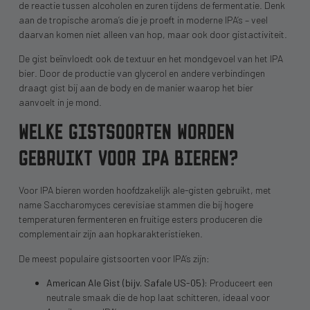
de reactie tussen alcoholen en zuren tijdens de fermentatie. Denk
aan de tropische aroma’s die je proeft in moderne IPA’s – veel
daarvan komen niet alleen van hop, maar ook door gistactiviteit.
De gist beïnvloedt ook de textuur en het mondgevoel van het IPA
bier. Door de productie van glycerol en andere verbindingen
draagt gist bij aan de body en de manier waarop het bier
aanvoelt in je mond.
WELKE GISTSOORTEN WORDEN
GEBRUIKT VOOR IPA BIEREN?
Voor IPA bieren worden hoofdzakelijk ale-gisten gebruikt, met
name Saccharomyces cerevisiae stammen die bij hogere
temperaturen fermenteren en fruitige esters produceren die
complementair zijn aan hopkarakteristieken.
De meest populaire gistsoorten voor IPA’s zijn:
American Ale Gist (bijv. Safale US-05):
Produceert een
neutrale smaak die de hop laat schitteren, ideaal voor