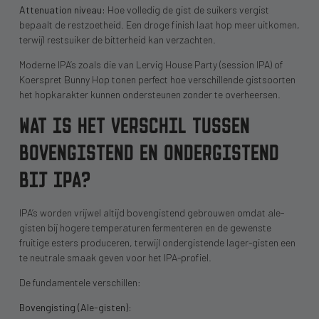
Attenuation niveau:
Hoe volledig de gist de suikers vergist
bepaalt de restzoetheid. Een droge finish laat hop meer uitkomen,
terwijl restsuiker de bitterheid kan verzachten.
Moderne IPA’s zoals die van Lervig House Party (session IPA) of
Koerspret Bunny Hop tonen perfect hoe verschillende gistsoorten
het hopkarakter kunnen ondersteunen zonder te overheersen.
WAT IS HET VERSCHIL TUSSEN
BOVENGISTEND EN ONDERGISTEND
BIJ IPA?
IPA’s worden vrijwel altijd bovengistend gebrouwen omdat ale-
gisten bij hogere temperaturen fermenteren en de gewenste
fruitige esters produceren, terwijl ondergistende lager-gisten een
te neutrale smaak geven voor het IPA-profiel.
De fundamentele verschillen:
Bovengisting (Ale-gisten):