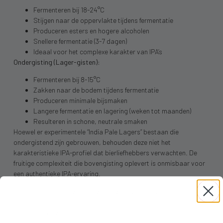
Fermenteren bij 18-24°C
Stijgen naar de oppervlakte tijdens fermentatie
Produceren esters en hogere alcoholen
Snellere fermentatie (3-7 dagen)
Ideaal voor het complexe karakter van IPA’s
Ondergisting (Lager-gisten):
Fermenteren bij 8-15°C
Zakken naar de bodem tijdens fermentatie
Produceren minimale bijsmaken
Langere fermentatie en lagering (weken tot maanden)
Resulteren in schone, neutrale smaken
Hoewel er experimentele “India Pale Lagers” bestaan die
ondergistend zijn gebrouwen, behouden deze niet het
karakteristieke IPA-profiel dat bierliefhebbers verwachten. De
fruitige complexiteit die bovengisting oplevert is onmisbaar voor
een authentieke IPA-ervaring.
De meeste craft brewers kiezen bewust voor bovengisting omdat
dit het beste platform biedt voor de hop-gist interactie die
moderne IPA’s zo aantrekkelijk maakt.