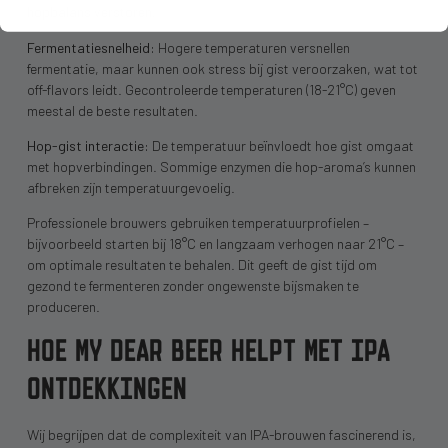
hopbalans verstoren.
Fermentatiesnelheid:
Hogere temperaturen versnellen
fermentatie, maar kunnen ook stress bij gist veroorzaken, wat tot
off-flavors leidt. Gecontroleerde temperaturen (18-21°C) geven
meestal de beste resultaten.
Hop-gist interactie:
De temperatuur beïnvloedt hoe gist omgaat
met hopverbindingen. Sommige enzymen die hop-aroma’s kunnen
afbreken zijn temperatuurgevoelig.
Professionele brouwers gebruiken temperatuurprofielen –
bijvoorbeeld starten bij 18°C en langzaam verhogen naar 21°C –
om optimale resultaten te behalen. Dit geeft de gist tijd om
gezond te fermenteren zonder ongewenste bijsmaken te
produceren.
HOE MY DEAR BEER HELPT MET IPA
ONTDEKKINGEN
Wij begrijpen dat de complexiteit van IPA-brouwen fascinerend is,