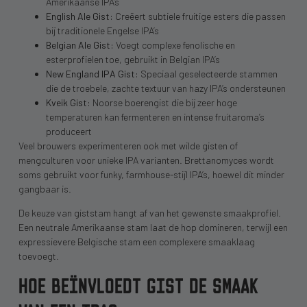
Amerikaanse IPA’s
English Ale Gist:
Creëert subtiele fruitige esters die passen
bij traditionele Engelse IPA’s
Belgian Ale Gist:
Voegt complexe fenolische en
esterprofielen toe, gebruikt in Belgian IPA’s
New England IPA Gist:
Speciaal geselecteerde stammen
die de troebele, zachte textuur van hazy IPA’s ondersteunen
Kveik Gist:
Noorse boerengist die bij zeer hoge
temperaturen kan fermenteren en intense fruitaroma’s
produceert
Veel brouwers experimenteren ook met wilde gisten of
mengculturen voor unieke IPA varianten. Brettanomyces wordt
soms gebruikt voor funky, farmhouse-stijl IPA’s, hoewel dit minder
gangbaar is.
De keuze van giststam hangt af van het gewenste smaakprofiel.
Een neutrale Amerikaanse stam laat de hop domineren, terwijl een
expressievere Belgische stam een complexere smaaklaag
toevoegt.
HOE BEÏNVLOEDT GIST DE SMAAK