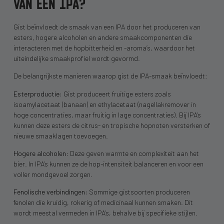
VAN EEN IPA?
Gist beïnvloedt de smaak van een IPA door het produceren van
esters, hogere alcoholen en andere smaakcomponenten die
interacteren met de hopbitterheid en -aroma’s, waardoor het
uiteindelijke smaakprofiel wordt gevormd.
De belangrijkste manieren waarop gist de IPA-smaak beïnvloedt:
Esterproductie:
Gist produceert fruitige esters zoals
isoamylacetaat (banaan) en ethylacetaat (nagellakremover in
hoge concentraties, maar fruitig in lage concentraties). Bij IPA’s
kunnen deze esters de citrus- en tropische hopnoten versterken of
nieuwe smaaklagen toevoegen.
Hogere alcoholen:
Deze geven warmte en complexiteit aan het
bier. In IPA’s kunnen ze de hop-intensiteit balanceren en voor een
voller mondgevoel zorgen.
Fenolische verbindingen:
Sommige gistsoorten produceren
fenolen die kruidig, rokerig of medicinaal kunnen smaken. Dit
wordt meestal vermeden in IPA’s, behalve bij specifieke stijlen.