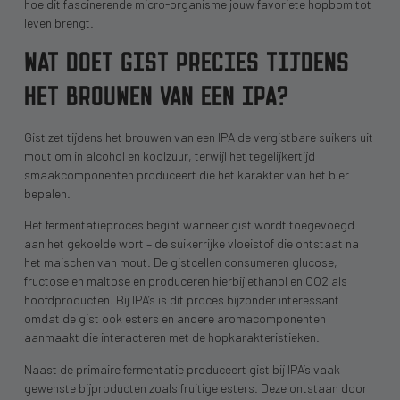
hoe dit fascinerende micro-organisme jouw favoriete hopbom tot
leven brengt.
WAT DOET GIST PRECIES TIJDENS
HET BROUWEN VAN EEN IPA?
Gist zet tijdens het brouwen van een IPA de vergistbare suikers uit
mout om in alcohol en koolzuur, terwijl het tegelijkertijd
smaakcomponenten produceert die het karakter van het bier
bepalen.
Het fermentatieproces begint wanneer gist wordt toegevoegd
aan het gekoelde wort – de suikerrijke vloeistof die ontstaat na
het maischen van mout. De gistcellen consumeren glucose,
fructose en maltose en produceren hierbij ethanol en CO2 als
hoofdproducten. Bij IPA’s is dit proces bijzonder interessant
omdat de gist ook esters en andere aromacomponenten
aanmaakt die interacteren met de hopkarakteristieken.
Naast de primaire fermentatie produceert gist bij IPA’s vaak
gewenste bijproducten zoals fruitige esters. Deze ontstaan door