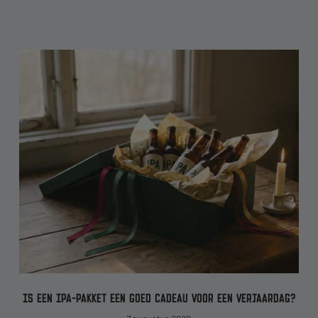
IS EEN IPA-PAKKET EEN GOED CADEAU VOOR EEN VERJAARDAG?