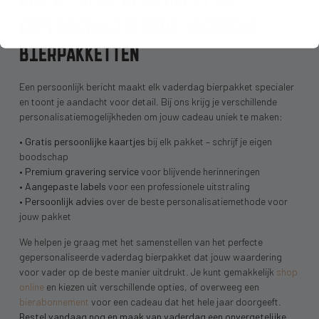
GEPERSONALISEERDE VADERDAG
BIERPAKKETTEN
Een persoonlijk bericht maakt elk vaderdag bierpakket specialer
en toont je aandacht voor detail. Bij ons krijg je verschillende
personalisatiemogelijkheden om jouw cadeau uniek te maken:
•
Gratis persoonlijke kaartjes
bij elk pakket – schrijf je eigen
boodschap
•
Premium gravering service
voor blijvende herinneringen
•
Aangepaste labels
voor een professionele uitstraling
•
Persoonlijk advies
over de beste personalisatiemethode voor
jouw pakket
We helpen je graag met het samenstellen van het perfecte
gepersonaliseerde vaderdag bierpakket dat jouw waardering
voor vader op de beste manier uitdrukt. Je kunt gemakkelijk
shop
online
en kiezen uit verschillende opties, of overweeg een
bierabonnement
voor een cadeau dat het hele jaar doorgeeft.
Bestel vandaag nog en maak van vaderdag een onvergetelijke