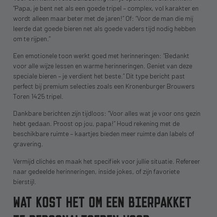
“Papa, je bent net als een goede tripel – complex, vol karakter en
wordt alleen maar beter met de jaren!” Of: “Voor de man die mij
leerde dat goede bieren net als goede vaders tijd nodig hebben
om te rijpen.”
Een emotionele toon werkt goed met herinneringen: “Bedankt
voor alle wijze lessen en warme herinneringen. Geniet van deze
speciale bieren – je verdient het beste.” Dit type bericht past
perfect bij premium selecties zoals een Kronenburger Brouwers
Toren 1425 tripel.
Dankbare berichten zijn tijdloos: “Voor alles wat je voor ons gezin
hebt gedaan. Proost op jou, papa!” Houd rekening met de
beschikbare ruimte – kaartjes bieden meer ruimte dan labels of
gravering.
Vermijd clichés en maak het specifiek voor jullie situatie. Refereer
naar gedeelde herinneringen, inside jokes, of zijn favoriete
bierstijl.
WAT KOST HET OM EEN BIERPAKKET