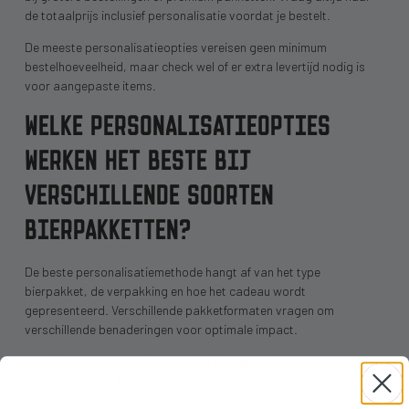
de totaalprijs inclusief personalisatie voordat je bestelt.
De meeste personalisatieopties vereisen geen minimum
bestelhoeveelheid, maar check wel of er extra levertijd nodig is
voor aangepaste items.
WELKE PERSONALISATIEOPTIES
WERKEN HET BESTE BIJ
VERSCHILLENDE SOORTEN
BIERPAKKETTEN?
De beste personalisatiemethode hangt af van het type
bierpakket, de verpakking en hoe het cadeau wordt
gepresenteerd. Verschillende pakketformaten vragen om
verschillende benaderingen voor optimale impact.
Voor
kleine proefselecties
met 3-4 flessen werken aangepaste
labels het beste. Er is voldoende ruimte voor een persoonlijk
bericht zonder dat het overweldigend wordt. Dit past goed bij