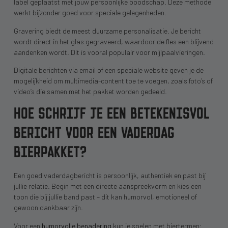
label geplaatst met jouw persoonlijke boodschap. Deze methode
werkt bijzonder goed voor speciale gelegenheden.
Gravering biedt de meest duurzame personalisatie. Je bericht
wordt direct in het glas gegraveerd, waardoor de fles een blijvend
aandenken wordt. Dit is vooral populair voor mijlpaalvieringen.
Digitale berichten via email of een speciale website geven je de
mogelijkheid om multimedia-content toe te voegen, zoals foto’s of
video’s die samen met het pakket worden gedeeld.
HOE SCHRIJF JE EEN BETEKENISVOL
BERICHT VOOR EEN VADERDAG
BIERPAKKET?
Een goed vaderdagbericht is persoonlijk, authentiek en past bij
jullie relatie. Begin met een directe aanspreekvorm en kies een
toon die bij jullie band past – dit kan humorvol, emotioneel of
gewoon dankbaar zijn.
Voor een
humorvolle benadering
kun je spelen met biertermen: