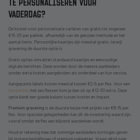
TE PERSONALISEREN VOOR
VADERDAG?
De kosten voor personalisatie variëren van gratis tot ongeveer
€15-25 per pakket, afhankelijk van de gekozen methode en het
aantal items. Persoonlijke kaartjes zijn meestal gratis, terwijl
gravering de duurste optie is.
Gratis opties omvatten standaard kaartjes en eenvoudige
digitale berichten. Deze worden door de meeste aanbieders
zonder extra kosten aangeboden als onderdeel van hun service.
Aangepaste labels kosten meestal tussen €2-5 per fles. Voor een
bierpakket
met zes flessen kom je dan uit op €12-30 extra. Deze
optie biedt een goede balans tussen kosten en impact.
Premium gravering
is de duurste keuze met prijzen van €8-15 per
fles. Voor speciale gelegenheden kan dit de investering waard zijn,
vooral omdat de fles een blijvend aandenken wordt.
Houd er rekening mee dat sommige aanbieders kortingen geven
bij grotere bestellingen of premium pakketten. Vraag altijd naar