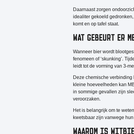
Daarnaast zorgen ondoorzicht
idealiter gekoeld gedronken,
komt en op tafel staat.
WAT GEBEURT ER M
Wanneer bier wordt blootgest
fenomeen
of ‘skunking’. Tij
leidt tot de vorming van 3-me
Deze chemische verbinding h
kleine hoeveelheden kan MBT
in sommige gevallen zijn sle
veroorzaken.
Het is belangrijk om te weten 
kwetsbaar zijn vanwege hun s
WAAROM IS WITBIE