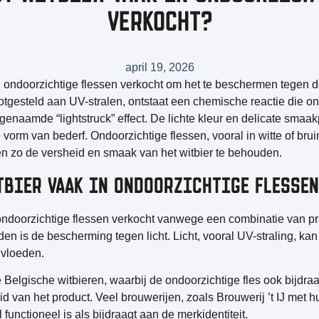
VERKOCHT?
april 19, 2026
n ondoorzichtige flessen verkocht om het te beschermen tegen d
lootgesteld aan UV-stralen, ontstaat een chemische reactie die
enaamde “lightstruck” effect. De lichte kleur en delicate smaak
vorm van bederf. Ondoorzichtige flessen, vooral in witte of bruin
pen zo de versheid en smaak van het witbier te behouden.
TBIER VAAK IN ONDOORZICHTIGE FLESSE
n ondoorzichtige flessen verkocht vanwege een combinatie van pr
eden is de
bescherming tegen licht
. Licht, vooral UV-straling, k
nvloeden.
e Belgische witbieren, waarbij de ondoorzichtige fles ook bijdra
d van het product. Veel brouwerijen, zoals Brouwerij ’t IJ met h
 functioneel is als bijdraagt aan de merkidentiteit.