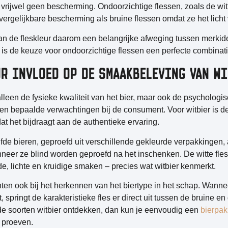
vrijwel geen bescherming. Ondoorzichtige flessen, zoals de witt
vergelijkbare bescherming als bruine flessen omdat ze het licht 
n de fleskleur daarom een belangrijke afweging tussen merkident
er is de keuze voor ondoorzichtige flessen een perfecte combina
UR INVLOED OP DE SMAAKBELEVING VAN W
alleen de fysieke kwaliteit van het bier, maar ook de
psychologi
en bepaalde verwachtingen bij de consument. Voor witbier is de
dat het bijdraagt aan de authentieke ervaring.
elfde bieren, geproefd uit verschillende gekleurde verpakkinge
eer ze blind worden geproefd na het inschenken. De witte fles 
e, lichte en kruidige smaken – precies wat witbier kenmerkt.
ten ook bij het herkennen van het biertype in het schap. Wanne
t, springt de karakteristieke fles er direct uit tussen de bruine 
lende soorten witbier ontdekken, dan kun je eenvoudig een
bierpak
e proeven.