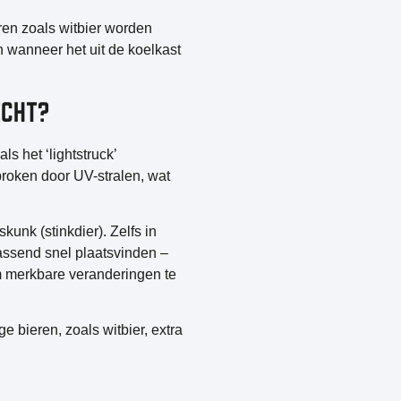
ren zoals witbier worden
n wanneer het uit de koelkast
ICHT?
 als het
‘lightstruck’
broken door UV-stralen, wat
nk (stinkdier). Zelfs in
assend snel plaatsvinden –
om merkbare veranderingen te
ge bieren, zoals witbier, extra