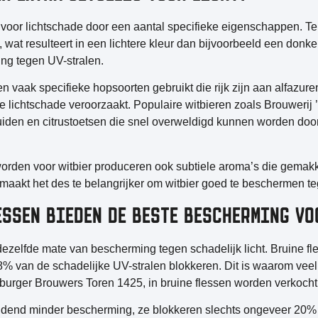
g voor lichtschade door een aantal specifieke eigenschappen. Te
, wat resulteert in een lichtere kleur dan bijvoorbeeld een donker
ing tegen UV-stralen.
 vaak specifieke hopsoorten gebruikt die rijk zijn aan alfazure
 lichtschade veroorzaakt. Populaire witbieren zoals Brouwerij ’t
ruiden en citrustoetsen die snel overweldigd kunnen worden 
 worden voor witbier produceren ook subtiele aroma’s die gema
 maakt het des te belangrijker om witbier goed te beschermen teg
ESSEN BIEDEN DE BESTE BESCHERMING VO
 dezelfde mate van bescherming tegen schadelijk licht.
Bruine fl
% van de schadelijke UV-stralen blokkeren. Dit is waarom veel
burger Brouwers Toren 1425, in bruine flessen worden verkocht
dend minder bescherming, ze blokkeren slechts ongeveer 20% va