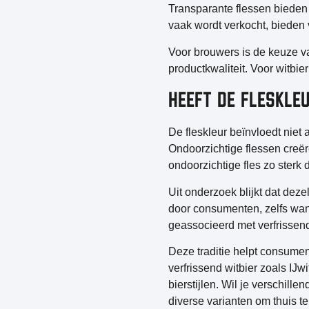
Transparante flessen bieden 
vaak wordt verkocht, bieden 
Voor brouwers is de keuze va
productkwaliteit. Voor witbi
HEEFT DE FLESKLE
De fleskleur beïnvloedt niet 
Ondoorzichtige flessen creër
ondoorzichtige fles zo sterk 
Uit onderzoek blijkt dat dez
door consumenten, zelfs wann
geassocieerd met verfrissend
Deze traditie helpt consumen
verfrissend witbier zoals IJwi
bierstijlen. Wil je verschil
diverse varianten om thuis t