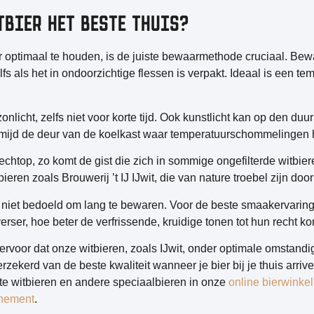
TBIER HET BESTE THUIS?
r optimaal te houden, is de juiste bewaarmethode cruciaal. Bewaa
elfs als het in ondoorzichtige flessen is verpakt. Ideaal is een 
 zonlicht, zelfs niet voor korte tijd. Ook kunstlicht kan op den duu
mijd de deur van de koelkast waar temperatuurschommelingen he
rechtop, zo komt de gist die zich in sommige ongefilterde witbie
 bieren zoals Brouwerij ’t IJ IJwit, die van nature troebel zijn do
 niet bedoeld om lang te bewaren. Voor de beste smaakervaring 
er, hoe beter de verfrissende, kruidige tonen tot hun recht k
ervoor dat onze witbieren, zoals IJwit, onder optimale omsta
rzekerd van de beste kwaliteit wanneer je bier bij je thuis arrive
ete witbieren en andere speciaalbieren in onze
online bierwinkel
nnement
.