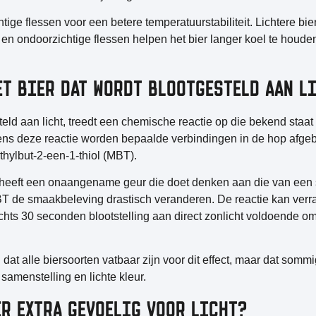
ige flessen voor een betere temperatuurstabiliteit. Lichtere bie
 en ondoorzichtige flessen helpen het bier langer koel te houde
ET BIER DAT WORDT BLOOTGESTELD AAN L
eld aan licht, treedt een chemische reactie op die bekend staat
dens deze reactie worden bepaalde verbindingen in de hop afge
thylbut-2-een-1-thiol (MBT).
eeft een onaangename geur die doet denken aan die van een sku
 de smaakbeleving drastisch veranderen. De reactie kan verr
chts 30 seconden blootstelling aan direct zonlicht voldoende 
dat alle biersoorten vatbaar zijn voor dit effect, maar dat sommi
amenstelling en lichte kleur.
R EXTRA GEVOELIG VOOR LICHT?