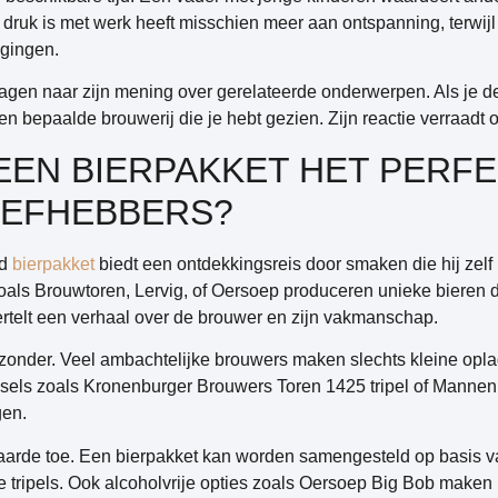
ruk is met werk heeft misschien meer aan ontspanning, terwijl 
agingen.
vragen naar zijn mening over gerelateerde onderwerpen. Als je d
n bepaalde brouwerij die je hebt gezien. Zijn reactie verraadt of 
EEN BIERPAKKET HET PERF
IEFHEBBERS?
ld
bierpakket
biedt een
ontdekkingsreis door smaken
die hij zel
oals Brouwtoren, Lervig, of Oersoep produceren unieke bieren d
 vertelt een verhaal over de brouwer en zijn vakmanschap.
ijzonder. Veel ambachtelijke brouwers maken slechts kleine opl
els zoals Kronenburger Brouwers Toren 1425 tripel of Mannen
gen.
waarde toe. Een bierpakket kan worden samengesteld op basis 
ge tripels. Ook alcoholvrije opties zoals Oersoep Big Bob maken 