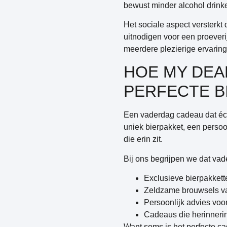
bewust minder alcohol drink
Het sociale aspect versterkt 
uitnodigen voor een proever
meerdere plezierige ervarin
HOE MY DEA
PERFECTE B
Een vaderdag cadeau dat écht
uniek bierpakket, een persoon
die erin zit.
Bij ons begrijpen we dat vad
Exclusieve bierpakkett
Zeldzame brouwsels va
Persoonlijk advies voor
Cadeaus die herinneri
Want soms is het perfecte cad