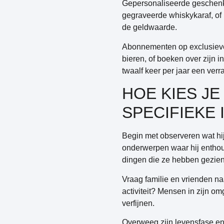
Gepersonaliseerde geschenk
gegraveerde whiskykaraf, of 
de geldwaarde.
Abonnementen op exclusieve 
bieren, of boeken over zijn 
twaalf keer per jaar een verr
HOE KIES JE
SPECIFIEKE
Begin met
observeren wat hij
onderwerpen waar hij enthous
dingen die ze hebben gezien
Vraag familie en vrienden naa
activiteit? Mensen in zijn o
verfijnen.
Overweeg zijn levensfase en