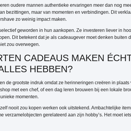
eren oudere mannen authentieke ervaringen meer dan nog mee
van bezittingen, maar van momenten en verbindingen. Dit verkla
ershave zo weinig impact maken.
selectief geworden in hun aankopen. Ze investeren liever in ho
en. Dit betekent dat je als cadeaugever moet denken buiten d
 niet zou overwegen.
TEN CADEAUS MAKEN ÉCHT
 ALLES HEBBEN?
n de grootste indruk omdat ze herinneringen creëren in plaat
kshop met een chef, of een dag leren brouwen bij een lokale b
n: unieke momenten.
 zelf nooit zou kopen werken ook uitstekend. Ambachtelijke item
e verzamelobjecten gerelateerd aan zijn hobby’s. Het moet iets 