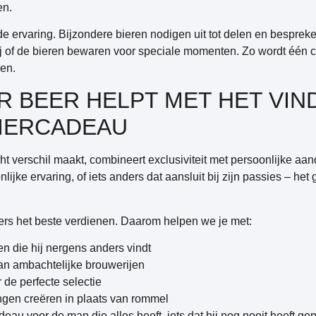
en.
de ervaring. Bijzondere bieren nodigen uit tot delen en besprek
ij of de bieren bewaren voor speciale momenten. Zo wordt één 
gen.
R BEER HELPT MET HET VIN
IERCADEAU
 verschil maakt, combineert exclusiviteit met persoonlijke aand
lijke ervaring, of iets anders dat aansluit bij zijn passies – he
ers het beste verdienen. Daarom helpen we je met:
en die hij nergens anders vindt
n ambachtelijke brouwerijen
 de perfecte selectie
ngen creëren in plaats van rommel
eau voor de man die alles heeft, iets dat hij nog nooit heeft ge