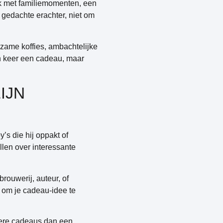
k met familiemomenten, een
 gedachte erachter, niet om
zame koffies, ambachtelijke
én keer een cadeau, maar
IJN
’s die hij oppakt of
llen over interessante
rouwerij, auteur, of
s om je cadeau-idee te
dere cadeaus dan een