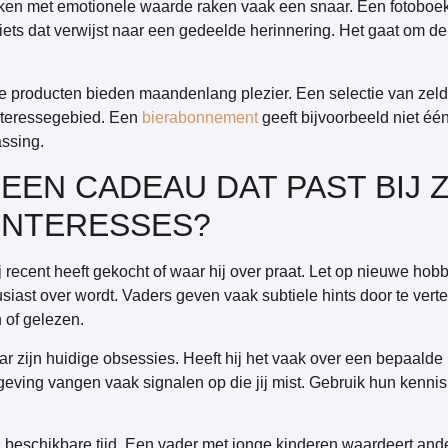
en met emotionele waarde raken vaak een snaar. Een fotoboe
iets dat verwijst naar een gedeelde herinnering. Het gaat om de
producten bieden maandenlang plezier. Een selectie van zeld
interessegebied. Een
bierabonnement
geeft bijvoorbeeld niet é
assing.
 EEN CADEAU DAT PAST BIJ Z
 INTERESSES?
 recent heeft gekocht
of waar hij over praat. Let op nieuwe hobby
iast over wordt. Vaders geven vaak subtiele hints door te verte
 of gelezen.
r zijn huidige obsessies. Heeft hij het vaak over een bepaalde b
mgeving vangen vaak signalen op die jij mist. Gebruik hun kenni
 beschikbare tijd. Een vader met jonge kinderen waardeert an