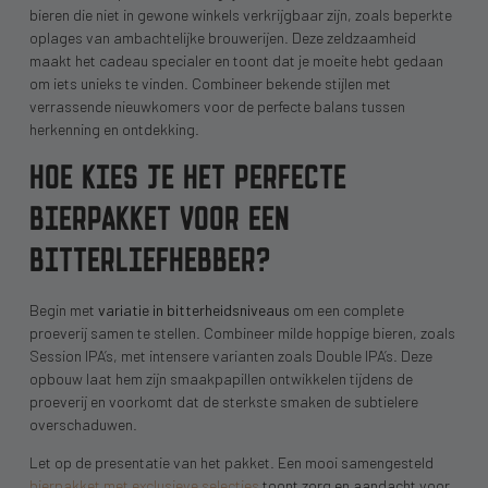
bieren die niet in gewone winkels verkrijgbaar zijn, zoals beperkte
oplages van ambachtelijke brouwerijen. Deze zeldzaamheid
maakt het cadeau specialer en toont dat je moeite hebt gedaan
om iets unieks te vinden. Combineer bekende stijlen met
verrassende nieuwkomers voor de perfecte balans tussen
herkenning en ontdekking.
HOE KIES JE HET PERFECTE
BIERPAKKET VOOR EEN
BITTERLIEFHEBBER?
Begin met
variatie in bitterheidsniveaus
om een complete
proeverij samen te stellen. Combineer milde hoppige bieren, zoals
Session IPA’s, met intensere varianten zoals Double IPA’s. Deze
opbouw laat hem zijn smaakpapillen ontwikkelen tijdens de
proeverij en voorkomt dat de sterkste smaken de subtielere
overschaduwen.
Let op de presentatie van het pakket. Een mooi samengesteld
bierpakket met exclusieve selecties
toont zorg en aandacht voor