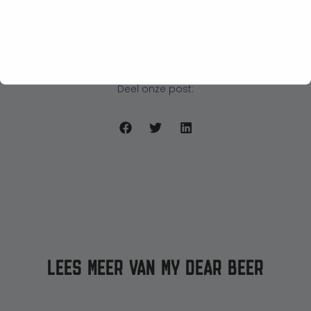
contact met ons opnemen
.
Deze inhoud is gegenereerd met behulp van AI en kan fouten
bevatten.
Deel onze post:
LEES MEER VAN MY DEAR BEER