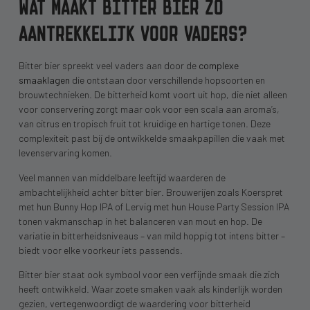
WAT MAAKT BITTER BIER ZO
AANTREKKELIJK VOOR VADERS?
Bitter bier spreekt veel vaders aan door de
complexe
smaaklagen
die ontstaan door verschillende hopsoorten en
brouwtechnieken. De bitterheid komt voort uit hop, die niet alleen
voor conservering zorgt maar ook voor een scala aan aroma’s,
van citrus en tropisch fruit tot kruidige en hartige tonen. Deze
complexiteit past bij de ontwikkelde smaakpapillen die vaak met
levenservaring komen.
Veel mannen van middelbare leeftijd waarderen de
ambachtelijkheid achter bitter bier. Brouwerijen zoals Koerspret
met hun Bunny Hop IPA of Lervig met hun House Party Session IPA
tonen vakmanschap in het balanceren van mout en hop. De
variatie in bitterheidsniveaus – van mild hoppig tot intens bitter –
biedt voor elke voorkeur iets passends.
Bitter bier staat ook symbool voor een verfijnde smaak die zich
heeft ontwikkeld. Waar zoete smaken vaak als kinderlijk worden
gezien, vertegenwoordigt de waardering voor bitterheid