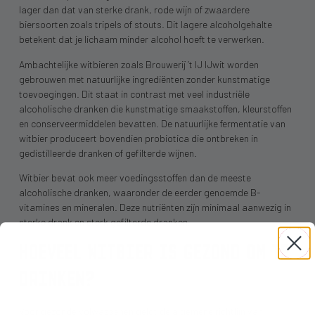
lager dan dat van sterke drank, rode wijn of zwaardere
biersoorten zoals tripels of stouts. Dit lagere alcoholgehalte
betekent dat je lichaam minder alcohol hoeft te verwerken.
Ambachtelijke witbieren zoals Brouwerij ’t IJ IJwit worden
gebrouwen met natuurlijke ingrediënten zonder kunstmatige
toevoegingen. Dit staat in contrast met veel industriële
alcoholische dranken die kunstmatige smaakstoffen, kleurstoffen
en conserveermiddelen bevatten. De natuurlijke fermentatie van
witbier produceert bovendien probiotica die ontbreken in
gedistilleerde dranken of gefilterde wijnen.
Witbier bevat ook meer voedingsstoffen dan de meeste
alcoholische dranken, waaronder de eerder genoemde B-
vitamines en mineralen. Deze nutriënten zijn minimaal aanwezig in
sterke drank en sterk gefilterde dranken.
HOEVEEL WITBIER IS GEZOND OM TE
DRINKEN?
Voor gezonde volwassenen geldt de algemene richtlijn van