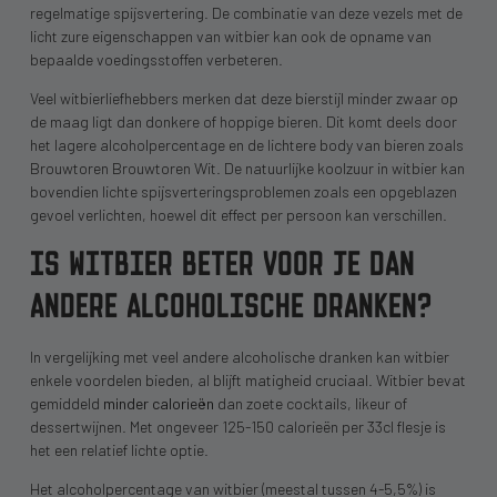
regelmatige spijsvertering. De combinatie van deze vezels met de
licht zure eigenschappen van witbier kan ook de opname van
bepaalde voedingsstoffen verbeteren.
Veel witbierliefhebbers merken dat deze bierstijl minder zwaar op
de maag ligt dan donkere of hoppige bieren. Dit komt deels door
het lagere alcoholpercentage en de lichtere body van bieren zoals
Brouwtoren Brouwtoren Wit. De natuurlijke koolzuur in witbier kan
bovendien lichte spijsverteringsproblemen zoals een opgeblazen
gevoel verlichten, hoewel dit effect per persoon kan verschillen.
IS WITBIER BETER VOOR JE DAN
ANDERE ALCOHOLISCHE DRANKEN?
In vergelijking met veel andere alcoholische dranken kan witbier
enkele voordelen bieden, al blijft matigheid cruciaal. Witbier bevat
gemiddeld
minder calorieën
dan zoete cocktails, likeur of
dessertwijnen. Met ongeveer 125-150 calorieën per 33cl flesje is
het een relatief lichte optie.
Het alcoholpercentage van witbier (meestal tussen 4-5,5%) is