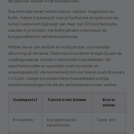
die gebruikt worden in het brouwproces.
Qua mineralen levert witbier kalium, calcium, magnesium en
fosfor. Kalium is belangrijk voor je hartfunctie en spiercontrole,
terwijl magnesium bijdraagt aan meer dan 300 biochemische
reacties in je lichaam. Het fosforgehalte ondersteunt de
botgezondheid en celmembraanfunctie.
Witbier bevat ook eiwitten en koolhydraten, voornamelijk
afkomstig uit de tarwe. Deze macronutriënten dragen bij aan de
voedingswaarde, hoewel in bescheiden hoeveelheden. De
specifieke kruiden en specerijen zoals koriander en
sinaasappelschil, die kenmerkend zijn voor bieren zoals Brouwerij
’t IJ IJwit, voegen bovendien kleine hoeveelheden nuttige
plantenverbindingen toe die als antioxidanten kunnen werken.
Voedingsstof
Functie in het lichaam
Bron in
witbier
B-vitamines
Energieproductie,
Tarwe, gist
zenuwfunctie