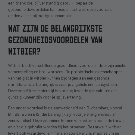
een drank die, bij verstandig gebruik, bepaalde
gezondheidsvoordelen kan bieden. Let wel: deze voordelen
gelden alleen bij matige consumptie.
WAT ZIJN DE BELANGRIJKSTE
GEZONDHEIDSVOORDELEN VAN
WITBIER?
Witbier biedt verschillende gezondheidsvoordelen door zijn unieke
samenstelling en brouwproces. De
probiotische eigenschappen
van het gist in witbier kunnen bijdragen aan een gezonde
darmflora, wat belangrijk is voor je algehele immuunsysteem.
Deze ongefilterde bierstijl bevat nog levende gistculturen die
gunstig kunnen zijn voor je spijsvertering.
Een ander voordeel is de aanwezigheid van B-vitamines, vooral
B1, B2, B6 en B12, die belangrijk zijn voor je energieniveau en
zenuwstelsel. Deze vitamines komen van nature voor in de tarwe
en gist die gebruikt worden bij het brouwen. De tarwe in witbier
levert ook waardevolle mineralen zoals kalium, magnesium en