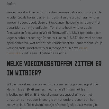
fosfor.
Verder bevat witbier antioxidanten, voornamelijk afkomstig uit de
kruiden (zoals koriander) en citrusschillen die typisch aan witbier
worden toegevoegd. Deze antioxidanten helpen je lichaam bij het
bestrijden van vrije radicalen. Ten slotte heeft witbier zoals
Brouwtoren Brouwtoren Wit of Brouwerij ’t IJ IJwit gemiddeld een
lager alcoholpercentage (meestal tussen 4-5,5%) dan veel andere
speciaalbieren, wat het tot een relatief lichtere keuze maakt. Wil je
verschillende soorten witbier uitproberen? In onze
online
bierwinkel
vind je een uitgebreide selectie.
WELKE VOEDINGSSTOFFEN ZITTEN ER
IN WITBIER?
Witbier bevat een verrassend scala aan nuttige voedingsstoffen.
Het is rijk aan
B-vitamines
, met name B1 (thiamine), B2
(riboflavine), B6 en B12, die allemaal essentieel zijn voor het
omzetten van voedsel in energie en het ondersteunen van het
zenuwstelsel. Deze vitamines zijn afkomstig uit de tarwe en gist