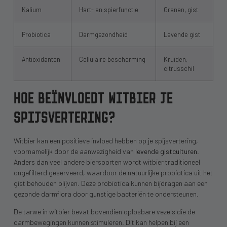
Kalium
Hart- en spierfunctie
Granen, gist
Probiotica
Darmgezondheid
Levende gist
Antioxidanten
Cellulaire bescherming
Kruiden,
citrusschil
HOE BEÏNVLOEDT WITBIER JE
SPIJSVERTERING?
Witbier kan een positieve invloed hebben op je spijsvertering,
voornamelijk door de aanwezigheid van
levende gistculturen
.
Anders dan veel andere biersoorten wordt witbier traditioneel
ongefilterd geserveerd, waardoor de natuurlijke probiotica uit het
gist behouden blijven. Deze probiotica kunnen bijdragen aan een
gezonde darmflora door gunstige bacteriën te ondersteunen.
De tarwe in witbier bevat bovendien oplosbare vezels die de
darmbewegingen kunnen stimuleren. Dit kan helpen bij een