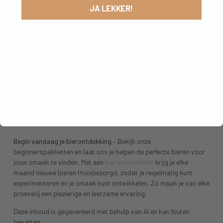
JA LEKKER!
Het ontdekken van nieuwe bierstijlen is een reis die tijd vraagt.
Daarom stellen wij zorgvuldig beginnerspakketten samen die
perfect aansluiten bij jouw smaakvoorkeuren:
•
Gepersonaliseerde selecties
– We kiezen bieren die passen bij
jouw ervaring
•
Stapsgewijze opbouw
– Van toegankelijke smaken naar
complexere stijlen
•
Proeftips en uitleg
– Bij elk bier krijg je informatie over smaak en
serveeradvies
•
Flexibele pakketten
– Voor jezelf of als cadeau voor andere
bierliefhebbers
Begin vandaag je bierontdekking
– Bekijk onze
beginnerspakketten en laat ons je helpen de perfecte bieren voor
jouw smaak te vinden. Met een
bierabonnement
krijg je elke
maand nieuwe bieren thuisbezorgd, zodat je regelmatig kunt
experimenteren en je smaak kunt ontwikkelen. Zo maak je van elke
proeverij een plezierige en leerzame ervaring.
Deze inhoud is gegenereerd met behulp van AI en kan fouten
bevatten.