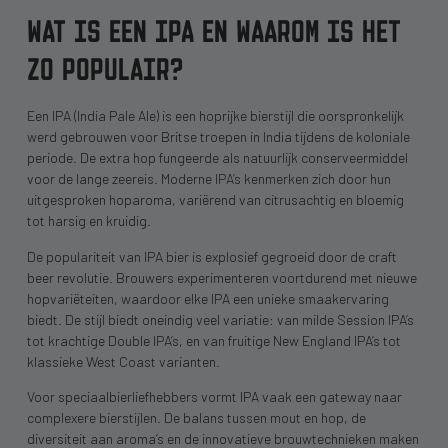
WAT IS EEN IPA EN WAAROM IS HET
ZO POPULAIR?
Een IPA (India Pale Ale) is een hoprijke bierstijl die oorspronkelijk
werd gebrouwen voor Britse troepen in India tijdens de koloniale
periode. De extra hop fungeerde als natuurlijk conserveermiddel
voor de lange zeereis. Moderne IPA’s kenmerken zich door hun
uitgesproken hoparoma, variërend van citrusachtig en bloemig
tot harsig en kruidig.
De populariteit van IPA bier is explosief gegroeid door de craft
beer revolutie. Brouwers experimenteren voortdurend met nieuwe
hopvariëteiten, waardoor elke IPA een unieke smaakervaring
biedt. De stijl biedt oneindig veel variatie: van milde Session IPA’s
tot krachtige Double IPA’s, en van fruitige New England IPA’s tot
klassieke West Coast varianten.
Voor speciaalbierliefhebbers vormt IPA vaak een gateway naar
complexere bierstijlen. De balans tussen mout en hop, de
diversiteit aan aroma’s en de innovatieve brouwtechnieken maken