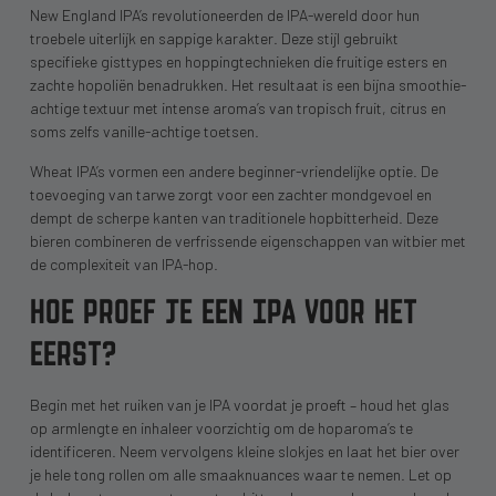
New England IPA’s revolutioneerden de IPA-wereld door hun
troebele uiterlijk en sappige karakter. Deze stijl gebruikt
specifieke gisttypes en hoppingtechnieken die fruitige esters en
zachte hopoliën benadrukken. Het resultaat is een bijna smoothie-
achtige textuur met intense aroma’s van tropisch fruit, citrus en
soms zelfs vanille-achtige toetsen.
Wheat IPA’s vormen een andere beginner-vriendelijke optie. De
toevoeging van tarwe zorgt voor een zachter mondgevoel en
dempt de scherpe kanten van traditionele hopbitterheid. Deze
bieren combineren de verfrissende eigenschappen van witbier met
de complexiteit van IPA-hop.
HOE PROEF JE EEN IPA VOOR HET
EERST?
Begin met het ruiken van je IPA voordat je proeft – houd het glas
op armlengte en inhaleer voorzichtig om de hoparoma’s te
identificeren. Neem vervolgens kleine slokjes en laat het bier over
je hele tong rollen om alle smaaknuances waar te nemen. Let op