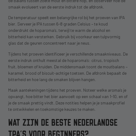
de balans tussen zoete mout en bittere hop, en observeer hoe de
smaak evolueert van de eerste indruk tot de afdronk.
De temperatuur speelt een belangrijke rol bij het proeven van IPA
bier. Serveer je IPA tussen 6-8 graden Celsius – te koud
onderdrukt de hoparoma’s, terwijl te warm de alcohol en
bitterheid kan versterken. Gebruik bij voorkeur een tulpvormig
glas dat de geuren concentreert naar je neus.
Tijdens het proeven identificeer je verschillende smaakniveaus. De
eerste indruk onthult meestal de hoparoma’s: citrus, tropisch
fruit, bloemen of kruiden. De middensmaak toont de moutbalans –
karamel, brood of biscuit-achtige toetsen. De afdronk bepaalt de
bitterheid en hoe lang de smaken blijven hangen.
Maak aantekeningen tijdens het proeven. Noteer welke aroma’s je
opvangt, hoe bitter het bier aanvoelt op een schaal van 1-10, en of
je de smaak prettig vindt. Deze notities helpen je je smaakprofiel
te ontwikkelen en toekomstige keuzes te maken.
WAT ZIJN DE BESTE NEDERLANDSE
IPA’S VOOR BEGINNERS?