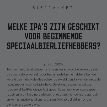
BIERPAKKET
WELKE IPA’S ZIJN GESCHIKT
VOOR BEGINNENDE
SPECIAALBIERLIEFHEBBERS?
juni 20, 2026
IPA bier heeft de afgelopen jaren een ware revolutie veroorzaakt in
de speciaalbierwereld. Voor beginnende bierliefhebbers kan de
wereld van India Pale Ales echter overweldigend lijken vanwege de
reputatie van intense bitterheid. Gelukkig bestaan er talloze
toegankelijke IPA’s die perfect geschikt zijn om je eerste stappen
te zetten in dit fascinerende bierlandschap. Met de juiste aanpak
en kennis ontdek je al snel waarom IPA’s zo geliefd zijn onder
bierkenners wereldwijd.