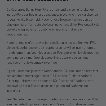
De Koerspret Bunny Hop IPA staat bekend als een uitstekende
instap-IPA voor beginners vanwege zijn evenwichtige karakter en
toegankelijke bitterheid. Nederlandse brouwerijen hebben de
afgelopen jaren fantastische beginner-vriendelijke IPA’s ontwikkeld
die lokale ingrediënten combineren met internationale
hopvariëteiten.
Nederlandse craft brouwerijen excelleren in het creëren van IPA’s
die de Nederlandse smaak respecteren terwijl ze internationale
trends omarmen. Veel Nederlandse IPA’s gebruiken lokale mout en
combineren dit met hop uit verschillende werelddelen, wat
resulteert in unieke smaakervaringen.
Bij het kiezen van je eerste Nederlandse IPA, zoek naar bieren met
een alcoholpercentage tussen 4-6% en een IBU (International
Bittering Units) waarde onder de 50. Deze specificaties staan
meestal op het etiket en geven een goede indicatie van de
intensiteit.
Veel Nederlandse brouwerijen bieden ook seizoensgebonden IPA’s
aan die perfect zijn voor beginners. Zomer-IPA’s gebruiken vaak