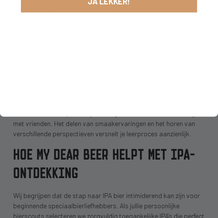
JA LEKKER!
Documenteer je reis door een bierlogboek bij te houden. Noteer
niet alleen wat je lekker vindt, maar ook waarom. Beschrijf
aroma’s, smaken, textuur en je algemene indruk. Na enkele weken
zie je patronen ontstaan in je voorkeuren.
Experimenteer met food pairing om je begrip van IPA-complexiteit
te verdiepen. Milde IPA’s passen uitstekend bij gegrilde kip of vis,
terwijl hoppiger varianten sterke kazen en pittige gerechten
aankunnen. Deze combinaties onthullen vaak verborgen
smaaknuances in het bier.
Bezoek lokale bierproeverijen of organiseer thuis kleine tastings
met vrienden. Het delen van smaakervaringen en het horen van
verschillende perspectieven versnelt je leerproces aanzienlijk.
HOE MY DEAR BEER HELPT MET IPA-
ONTDEKKING
Wij begrijpen dat de stap naar IPA bier intimiderend kan zijn voor
beginnende speciaalbierliefhebbers. Als jullie persoonlijke
bierscouts selecteren we zorgvuldig toegankelijke IPA’s die perfect