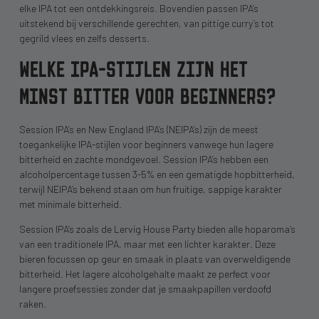
elke IPA tot een ontdekkingsreis. Bovendien passen IPA’s
uitstekend bij verschillende gerechten, van pittige curry’s tot
gegrild vlees en zelfs desserts.
WELKE IPA-STIJLEN ZIJN HET
MINST BITTER VOOR BEGINNERS?
Session IPA’s en New England IPA’s (NEIPA’s) zijn de meest
toegankelijke IPA-stijlen voor beginners vanwege hun lagere
bitterheid en zachte mondgevoel. Session IPA’s hebben een
alcoholpercentage tussen 3-5% en een gematigde hopbitterheid,
terwijl NEIPA’s bekend staan om hun fruitige, sappige karakter
met minimale bitterheid.
Session IPA’s zoals de Lervig House Party bieden alle hoparoma’s
van een traditionele IPA, maar met een lichter karakter. Deze
bieren focussen op geur en smaak in plaats van overweldigende
bitterheid. Het lagere alcoholgehalte maakt ze perfect voor
langere proefsessies zonder dat je smaakpapillen verdoofd
raken.