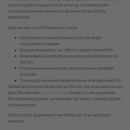
passen bij jullie smaakprofiel en ervaring. Ons team proeft
voortdurend nieuwe releases om de beste instap-IPA’s te
identificeren.
Onze aanpak voor IPA-beginners omvat:
Persoonlijke smaakprofielanalyse om de ideale
startpunten te bepalen
Gecureerde selecties van mild tot medium-bittere IPA’s
Gedetailleerde proefnotities en achtergrondinformatie bij
elke fles
Progressieve aanbevelingen die jullie smaak geleidelijk
uitbreiden
Toegang tot exclusieve Nederlandse en internationale IPA’s
Ontdek de fascinerende wereld van IPA bier met onze expertise als
gids. Bezoek onze
bierwinkel online
en laat ons een persoonlijk
IPA-ontdekkingspakket samenstellen dat perfect aansluit bij jullie
smaakavontuur.
Deze inhoud is gegenereerd met behulp van AI en kan fouten
bevatten.